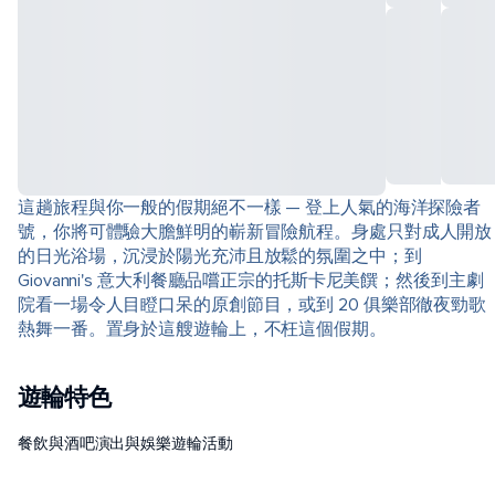
這趟旅程與你一般的假期絕不一樣 — 登上人氣的海洋探險者
號，你將可體驗大膽鮮明的嶄新冒險航程。身處只對成人開放
的日光浴場，沉浸於陽光充沛且放鬆的氛圍之中；到
Giovanni's 意大利餐廳品嚐正宗的托斯卡尼美饌；然後到主劇
院看一場令人目瞪口呆的原創節目，或到 20 俱樂部徹夜勁歌
熱舞一番。置身於這艘遊輪上，不枉這個假期。
遊輪特色
餐飲與酒吧
演出與娛樂
遊輪活動