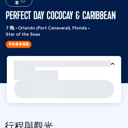
享
PERFECT DAY COCOCAY & CARIBBEAN
7 晚
•
Orlando (Port Canaveral), Florida
•
Star of the Seas
早鳥尊享禮遇
行程與觀光