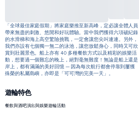
「全球最佳家庭假期」將家庭樂推至新高峰，定必讓全體人員
帶來無盡的刺激、悠閒和好玩體驗。當中我們獲得六項破紀錄
的水滑梯和海上高空驚險挑戰，一定會讓您尖叫連連。另外，
我們亦設有七個獨一無二的泳池，讓您放鬆身心，同時又可欣
賞到壯麗景色。船上亦有 40 多種餐飲方式以及精彩的娛樂活
動，想要過一個難忘的晚上，絕對毫無難度！無論是船上還是
岸上，都有滿滿的美好回憶 — 因為每次航行都會停靠到屢獲
殊榮的私屬島嶼，亦即是「可可灣的完美一天」。
遊輪特色
餐飲與酒吧
演出與娛樂
遊輪活動