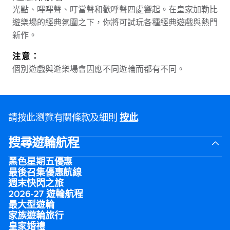
光點、嗶嗶聲、叮當聲和歡呼聲四處響起。在皇家加勒比
遊樂場的經典氛圍之下，你將可試玩各種經典遊戲與熱門
新作。
注意：
個別遊戲與遊樂場會因應不同遊輪而都有不同。
請按此瀏覽有關條款及細則
按此
.
搜尋遊輪航程
黑色星期五優惠
最後召集優惠航線
週末快閃之旅
2026-27 遊輪航程
最大型遊輪
家族遊輪旅行
皇家婚禮