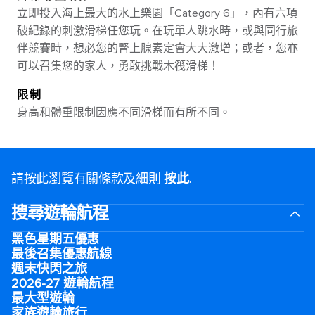
立即投入海上最大的水上樂園「Category 6」，內有六項
破紀錄的刺激滑梯任您玩。在玩單人跳水時，或與同行旅
伴競賽時，想必您的腎上腺素定會大大激增；或者，您亦
可以召集您的家人，勇敢挑戰木筏滑梯！
限制
身高和體重限制因應不同滑梯而有所不同。
請按此瀏覽有關條款及細則
按此
.
搜尋遊輪航程
黑色星期五優惠
最後召集優惠航線
週末快閃之旅
2026-27 遊輪航程
最大型遊輪
家族遊輪旅行