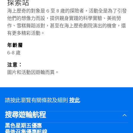
探索站
海上歷奇的對象是 6 至 8 歲的探險者，活動全是為了引發
他們的想像力而設，提供親身實踐的科學實驗、美術勞
作、雪糕舞蹈派對，甚至在海上歷奇劇院演出的機會，還
有更多精彩活動。
年齡層
6-8 歲
注意：
圖片和活動因遊輪而異。
請按此瀏覽有關條款及細則
按此
.
搜尋遊輪航程
黑色星期五優惠
最後召集優惠航線