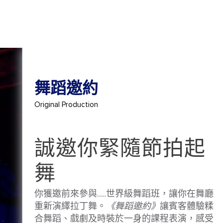
舞蹈邀約
Original Production
誠邀你緊隨節拍起
舞
你獲邀前來參與......世界級舞蹈班，讓你在舞廳
重新演繹拉丁舞。
《舞蹈邀約》
讓賓客體驗糅
合舞蹈、戲劇及時裝於一身的課程表演，感受