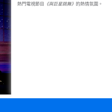
熱門電視節目
《與巨星跳舞》
的熱情氛圍。