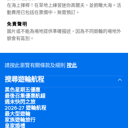
在海上揮桿！在草地上練習迷你高爾夫，並俯瞰大海。活
動費用已包括在票價中，無需預訂。
免責聲明
圖片或不能為場地提供準確描述，因為不同遊輪的場地外
貌會有區別。
請按此瀏覽有關條款及細則
按此
.
搜尋遊輪航程
黑色星期五優惠
最後召集優惠航線
週末快閃之旅
2026-27 遊輪航程
最大型遊輪
家族遊輪旅行
皇家婚禮