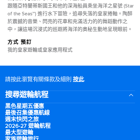
跟隨亞特蘭蒂斯國王和他的深海船員乘坐海洋之星號 (Star
of the Seas℠) 進行水下冒險，追尋失落的皇家捲軸。陶醉
於震撼的音樂、閃亮的花車和充滿活力的的舞蹈動作之
中，讓這場沉浸式的巡遊將海洋的奧秘生動地呈現眼前。
方式 預訂
我的皇家遊輪或皇家應用程式
請按此瀏覽有關條款及細則
按此
.
搜尋遊輪航程
黑色星期五優惠
最後召集優惠航線
週末快閃之旅
2026-27 遊輪航程
最大型遊輪
家族遊輪旅行