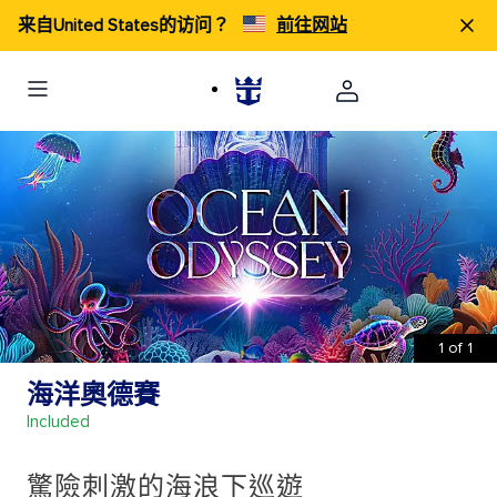
来自United States的访问？
前往网站
1
of
1
海洋奧德賽
Included
驚險刺激的海浪下巡遊