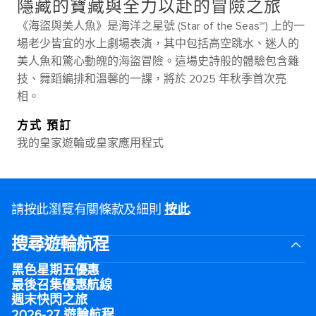
隱藏的寶藏與全力以赴的冒險之旅
《海盜與美人魚》是海洋之星號 (Star of the Seas℠) 上的一
場老少皆宜的水上劇場表演，其中包括高空跳水、迷人的
美人魚和驚心動魄的海盜冒險。這場史詩般的體驗包含雜
技、舞蹈編排和溫馨的一課，將於 2025 年秋季首次亮
相。
方式 預訂
我的皇家遊輪或皇家應用程式
請按此瀏覽有關條款及細則
按此
.
搜尋遊輪航程
黑色星期五優惠
最後召集優惠航線
週末快閃之旅
2026-27 遊輪航程