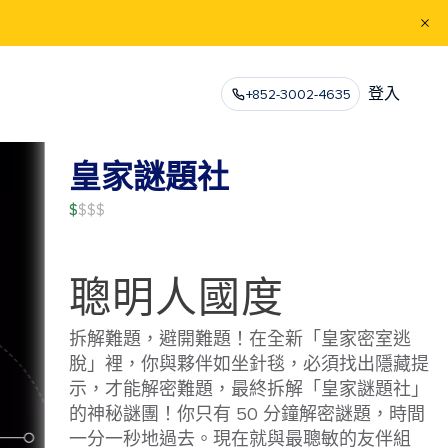
登入
+852-3002-4635
皇家謎題社
$
聰明人國度
拆解難題，避開難題！在全新「皇家密室逃
脫」裡，你與夥伴如坐針毯，必須找出隱藏提
示，才能解密難題，最終拆解「皇家謎題社」
的神秘謎團！你只有 50 分鐘解密謎題，時間
一分一秒地過去。現在就與最聰敏的友伴組