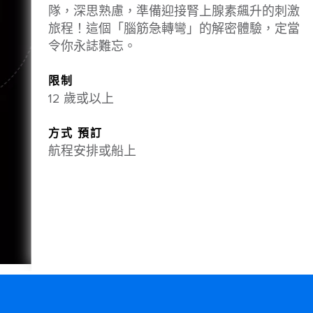
隊，深思熟慮，準備迎接腎上腺素飆升的刺激
旅程！這個「腦筋急轉彎」的解密體驗，定當
令你永誌難忘。
限制
12 歲或以上
方式 預訂
航程安排或船上