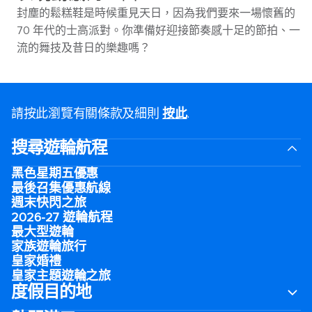
封塵的鬆糕鞋是時候重見天日，因為我們要來一場懷舊的
70 年代的士高派對。你準備好迎接節奏感十足的節拍、一
流的舞技及昔日的樂趣嗎？
請按此瀏覽有關條款及細則
按此
.
搜尋遊輪航程
黑色星期五優惠
最後召集優惠航線
週末快閃之旅
2026-27 遊輪航程
最大型遊輪
家族遊輪旅行
皇家婚禮
皇家主題遊輪之旅
度假目的地