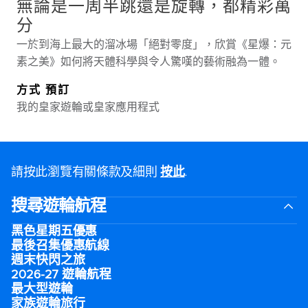
無論是一周半跳還是旋轉，都精彩萬
分
一於到海上最大的溜冰場「絕對零度」，欣賞《星爆：元
素之美》如何將天體科學與令人驚嘆的藝術融為一體。
方式 預訂
我的皇家遊輪或皇家應用程式
請按此瀏覽有關條款及細則
按此
.
搜尋遊輪航程
黑色星期五優惠
最後召集優惠航線
週末快閃之旅
2026-27 遊輪航程
最大型遊輪
家族遊輪旅行