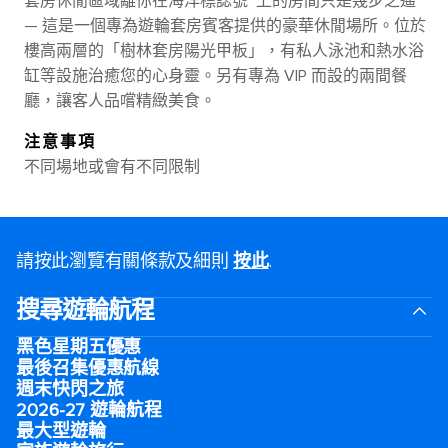
套房休閒區域離你在海洋標誌號℠上的房間只是幾步之遙
— 這是一個專為遊輪套房賓客提供的豪華休閒場所。位於
樓高兩層的「樹林套房陽光甲板」，有私人泳池和熱水浴
缸等設施治癒您的心身靈。另有專為 VIP 而設的兩間餐
廳，讓客人品嚐精緻美食。
注意事項
不同場地或會有不同限制
請按此瀏覽有關條款及細則
按此
.
搜尋遊輪航程
黑色星期五優惠
最後召集優惠航線
週末快閃之旅
2026-27 遊輪航程
最大型遊輪