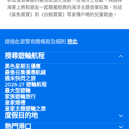
參加滑浪專區的鯊魚街頭大派對，在海洋上狂歡。與超棒
海軍上將和朋友一起隨著經典的海洋主題音樂狂舞，包括
《鯊魚寶寶》到《白鯨寶寶》等家傳戶曉的兒童歌曲。
請按此瀏覽有關條款及細則
按此
.
搜尋遊輪航程
黑色星期五優惠
最後召集優惠航線
週末快閃之旅
2026-27 遊輪航程
最大型遊輪
家族遊輪旅行
皇家婚禮
皇家主題遊輪之旅
度假目的地
熱門港口