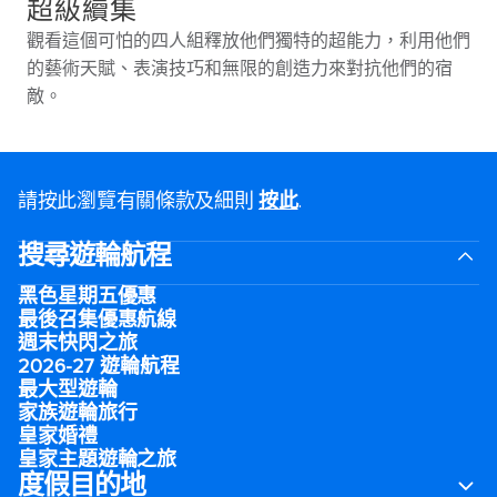
超級續集
觀看這個可怕的四人組釋放他們獨特的超能力，利用他們
的藝術天賦、表演技巧和無限的創造力來對抗他們的宿
敵。
請按此瀏覽有關條款及細則
按此
.
搜尋遊輪航程
黑色星期五優惠
最後召集優惠航線
週末快閃之旅
2026-27 遊輪航程
最大型遊輪
家族遊輪旅行
皇家婚禮
皇家主題遊輪之旅
度假目的地