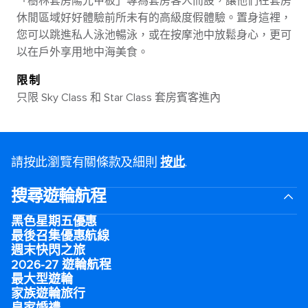
「樹林套房陽光甲板」專為套房客人而設，讓他們在套房
休閒區域好好體驗前所未有的高級度假體驗。置身這裡，
您可以跳進私人泳池暢泳，或在按摩池中放鬆身心，更可
以在戶外享用地中海美食。
限制
只限 Sky Class 和 Star Class 套房賓客進內
請按此瀏覽有關條款及細則
按此
.
搜尋遊輪航程
黑色星期五優惠
最後召集優惠航線
週末快閃之旅
2026-27 遊輪航程
最大型遊輪
家族遊輪旅行