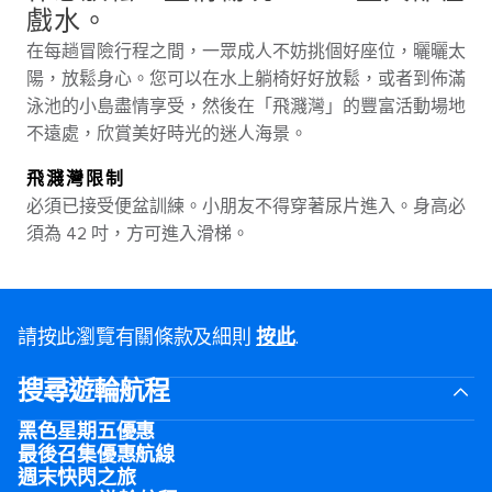
戲水。
在每趟冒險行程之間，一眾成人不妨挑個好座位，曬曬太
陽，放鬆身心。您可以在水上躺椅好好放鬆，或者到佈滿
泳池的小島盡情享受，然後在「飛濺灣」的豐富活動場地
不遠處，欣賞美好時光的迷人海景。
飛濺灣限制
必須已接受便盆訓練。小朋友不得穿著尿片進入。身高必
須為 42 吋，方可進入滑梯。
請按此瀏覽有關條款及細則
按此
.
搜尋遊輪航程
黑色星期五優惠
最後召集優惠航線
週末快閃之旅