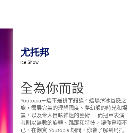
尤托邦
Ice Show
全為你而設
Youtopia－這不是拼字錯誤。這場滑冰冒險之
旅，盡展完美的理想國度、夢幻般的時光和場
景，以及令人目眩神迷的藝術 — 而冠軍表演
者則以無數的旋轉、跳躍和特技，讓你驚嘆不
已。在觀賞 Youtopia 期間，你會了解到烏托