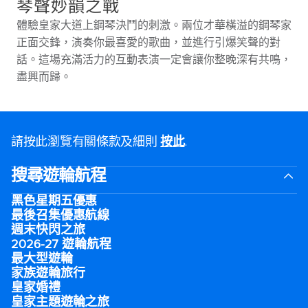
琴聲妙韻之戰
體驗皇家大道上鋼琴決鬥的刺激。兩位才華橫溢的鋼琴家
正面交鋒，演奏你最喜愛的歌曲，並進行引爆笑聲的對
話。這場充滿活力的互動表演一定會讓你整晚深有共鳴，
盡興而歸。
請按此瀏覽有關條款及細則
按此
.
搜尋遊輪航程
黑色星期五優惠
最後召集優惠航線
週末快閃之旅
2026-27 遊輪航程
最大型遊輪
家族遊輪旅行
皇家婚禮
皇家主題遊輪之旅