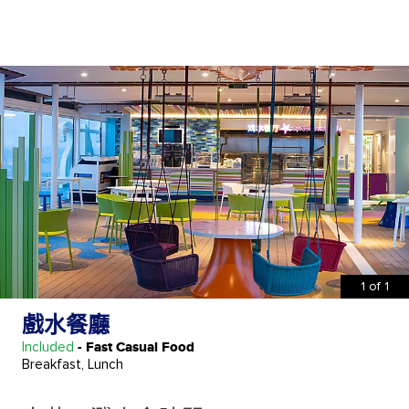
1
of
1
戲水餐廳
Included
- Fast Casual Food
Breakfast, Lunch