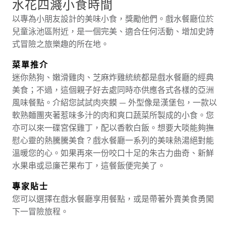
水花四濺小食時間
以專為小朋友設計的美味小食，獎勵他們。戲水餐廳位於
兒童泳池區附近，是一個完美、適合任何活動、增加史詩
式冒險之旅樂趣的所在地。
菜單推介
迷你熱狗、嫩滑雞肉、芝麻炸雞統統都是戲水餐廳的經典
美食；不過，這個親子好去處同時亦供應各式各樣的亞洲
風味餐點。介紹您試試肉夾饃 — 外型像是漢堡包，一款以
軟熟麵團夾著惹味多汁的肉和爽口蔬菜所製成的小食。您
亦可以來一碟宮保雞丁，配以香軟白飯。想要大啖能夠撫
慰心靈的熱騰騰美食？戲水餐廳一系列的美味熱湯絕對能
溫暖您的心。如果再來一份咬口十足的朱古力曲奇、新鮮
水果串或忌廉芒果布丁，這餐飯便完美了。
專家貼士
您可以選擇在戲水餐廳享用餐點，或是帶著外賣美食勇闖
下一冒險旅程。