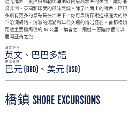
陽光海灘，更提供加勒比海地區內最高水準的美食，讓你品
嚐非洲、英國和印度的風味烹調。除了地面上的特色，巴巴
多斯有更多的景點是在地底下。你可盡情探索這裡龐大的地
下溶洞網絡、清澈的潟湖和年代久遠的奇岩怪石。首都橋鎮
距離主要機場僅約 16 公里，換言之，飛機一著陸你便可以
展開歷奇之旅。
國家語言
英文、巴巴多語
流通貨幣
巴元 (BBD)、美元 (USD)
橋鎮 SHORE EXCURSIONS