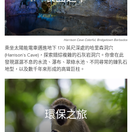
Harrison Cave Colorful, Bridgetown Barbados
乘坐太陽能電車邁進地下 170 英尺深處的哈里森洞穴
(Harrison’s Cave)，探索錯綜複雜的石灰岩洞穴。你會在此
發現潺潺不息的水流、瀑布、翠綠水池、不同尋常的鐘乳石
地型，以及數千年來形成的高聳巨柱。
環保之旅