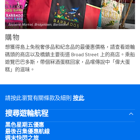
Souvenir Market, Bridgetown, Barbados
購物
想獲得島上免稅奢侈品和紀念品的最優惠價格，請查看遊輪
碼頭的商店以及橋鎮主要街道 Broad Street 上的商店。乘船
遊覽巴巴多斯，帶個冧酒蛋糕回家，品嚐傳說中「偉大蛋
糕」的滋味。
請按此瀏覽有關條款及細則
按此
.
搜尋遊輪航程
黑色星期五優惠
最後召集優惠航線
週末快閃之旅