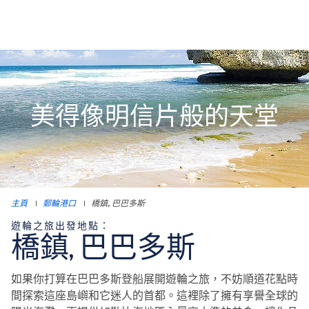
美得像明信片般的天堂
主頁
|
郵輪港口
|
橋鎮, 巴巴多斯
遊輪之旅出發地點：
橋鎮, 巴巴多斯
如果你打算在巴巴多斯登船展開遊輪之旅，不妨順道花點時
間探索這座島嶼和它迷人的首都。這裡除了擁有享譽全球的