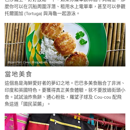
麼你可以在沉船周圍浮潛、租用水上電單車，甚至可以參觀
托爾圖加 (Tortuga) 與海龜一起游泳。
Bajan Fish Cake, Bridgetown, Barbados
當地美食
這個島是海鮮愛好者的夢幻之地。巴巴多美食融合了非洲、
印度和英國特色。要獲得真正美食體驗，就不要放過街頭小
食。試試油炸魚餅、通心粉批，羅望子球及 Cou-cou 配飛
魚這道「國民菜餚」。