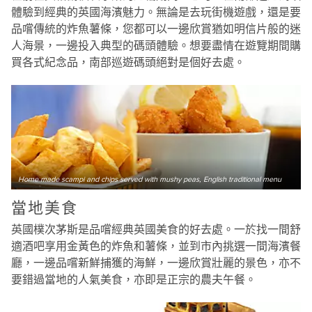
體驗到經典的英國海濱魅力。無論是去玩街機遊戲，還是要
品嚐傳統的炸魚薯條，您都可以一邊欣賞猶如明信片般的迷
人海景，一邊投入典型的碼頭體驗。想要盡情在遊覽期間購
買各式紀念品，南部巡遊碼頭絕對是個好去處。
Home made scampi and chips served with mushy peas, English traditional menu
當地美食
英國樸次茅斯是品嚐經典英國美食的好去處。一於找一間舒
適酒吧享用金黃色的炸魚和薯條，並到市內挑選一間海濱餐
廳，一邊品嚐新鮮捕獲的海鮮，一邊欣賞壯麗的景色，亦不
要錯過當地的人氣美食，亦即是正宗的農夫午餐。