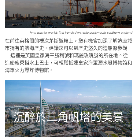
hms warrior worlds first ironclad warship portsmouth southern england
在前往英格蘭的樸次茅斯遊輪上，您有機會加深了解這座城
市獨有的航海歷史。建議您可以到歷史悠久的造船廠參觀
— 這裡是英國皇家海軍勝利號和瑪麗玫瑰號的所在地。從
造船廠乘搭水上巴士，可輕鬆抵達皇家海軍潛水艇博物館和
海軍火力爆炸博物館。
沉醉於三角帆塔的美景