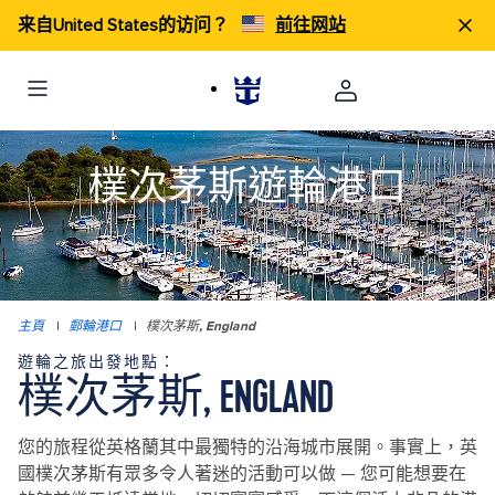
来自United States的访问？
前往网站
樸次茅斯遊輪港口
主頁
|
郵輪港口
|
樸次茅斯, England
遊輪之旅出發地點：
樸次茅斯, ENGLAND
您的旅程從英格蘭其中最獨特的沿海城市展開。事實上，英
國樸次茅斯有眾多令人著迷的活動可以做 — 您可能想要在