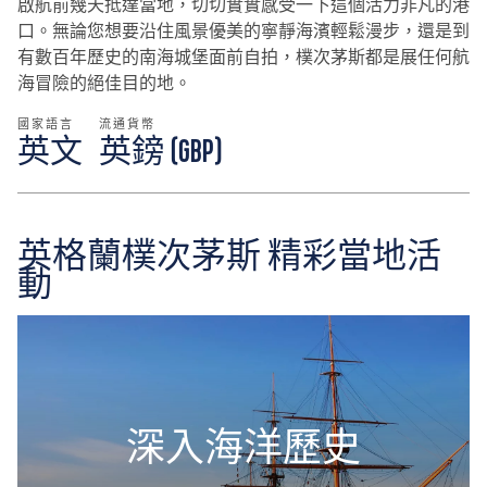
啟航前幾天抵達當地，切切實實感受一下這個活力非凡的港
口。無論您想要沿住風景優美的寧靜海濱輕鬆漫步，還是到
有數百年歷史的南海城堡面前自拍，樸次茅斯都是展任何航
海冒險的絕佳目的地。
國家語言
流通貨幣
英文
英鎊 (GBP)
英格蘭樸次茅斯 精彩當地活
動
深入海洋歷史