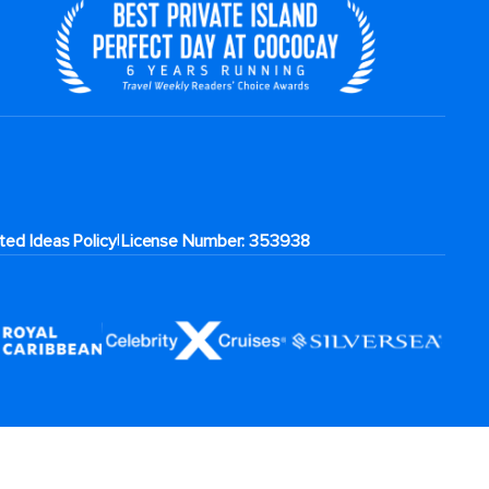
|
ited Ideas Policy
License Number: 353938