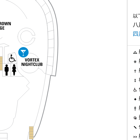
以
八月
四月