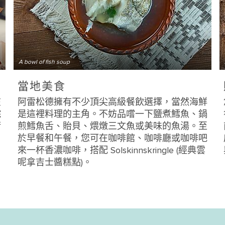
A bowl of fish soup
當地美食
在
阿雷松德擁有不少頂尖高級餐飲選擇，當然海鮮
院
是這裡料理的主角。不妨品嚐一下鹽煮鱈魚、鍋
術
煎鱈魚舌、貽貝、煨燉三文魚或美味的魚湯。至
於早餐和午餐，您可在咖啡館、咖啡廳或咖啡吧
來一杯香濃咖啡，搭配 Solskinnskringle (經典雲
呢拿吉士醬糕點)。