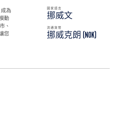
國家語言
，成為
挪威文
模動
城市、
流通貨幣
讓您
挪威克朗 (NOK)