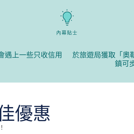
內幕貼士
會遇上一些只收信用
於旅遊局獲取「奧勒
鎮可
最佳優惠
！