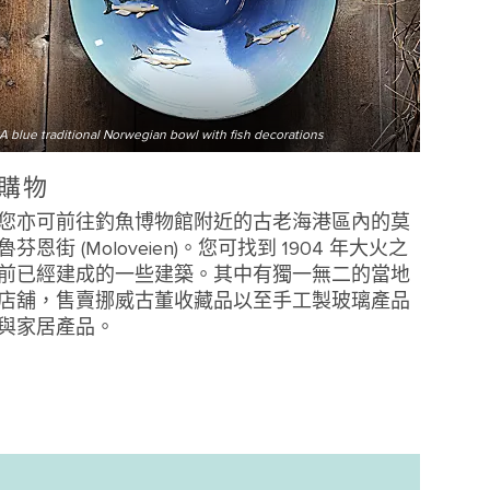
A blue traditional Norwegian bowl with fish decorations
購物
您亦可前往釣魚博物館附近的古老海港區內的莫
魯芬恩街 (Moloveien)。您可找到 1904 年大火之
前已經建成的一些建築。其中有獨一無二的當地
店舖，售賣挪威古董收藏品以至手工製玻璃產品
與家居產品。