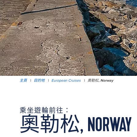
主頁
|
目的地
|
European Cruises
|
奧勒松, Norway
乘坐遊輪前往：
奧勒松, NORWAY