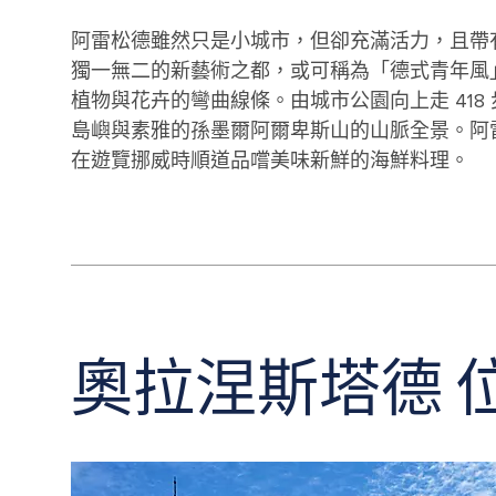
阿雷松德雖然只是小城市，但卻充滿活力，且帶有
獨一無二的新藝術之都，或可稱為「德式青年風
植物與花卉的彎曲線條。由城市公園向上走 418 
島嶼與素雅的孫墨爾阿爾卑斯山的山脈全景。阿
在遊覽挪威時順道品嚐美味新鮮的海鮮料理。
奧拉涅斯塔德 