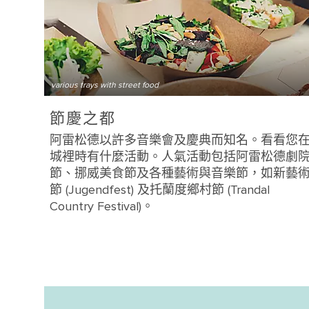
various trays with street food
節慶之都
阿雷松德以許多音樂會及慶典而知名。看看您
城裡時有什麼活動。人氣活動包括阿雷松德劇
節、挪威美食節及各種藝術與音樂節，如新藝
節 (Jugendfest) 及托蘭度鄉村節 (Trandal
Country Festival)。