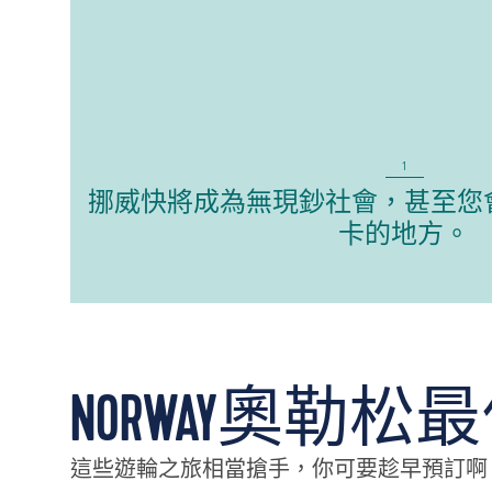
1
挪威快將成為無現鈔社會，甚至您
卡的地方。
NORWAY奧勒松
這些遊輪之旅相當搶手，你可要趁早預訂啊