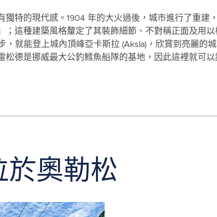
獨特的現代感。1904 年的大火過後，城市進行了重建
」；這種建築風格釐定了其裝飾細節、不對稱正面及用以
步，就能登上城內頂峰亞卡斯拉 (Aksla)，欣賞到亮麗的
雷松德是挪威最大公釣鱈魚船隊的基地，因此這裡就可以
位於奧勒松