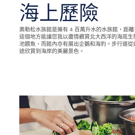
海上歷險
奧勒松水族館是擁有 4 百萬升水的水族館，距離市
這個地方能讓您我以盡情觀賞北大西洋的海底生
池餵魚，而館內亦有展出企鵝和海豹。步行道從
途欣賞到海岸的美麗景色。
a person sitting in front of an aquarium display as fish swim by