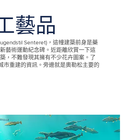
工藝品
ndstil Senteret)，這幢建築前身是藥
新藝術運動紀念碑。近距離欣賞一下這
築，不難發現其擁有不少花卉圖案。了
火後城市重建的資訊。旁邊就是奧勒松主要的
gs in Alesund, Norway