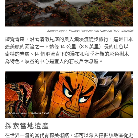
Aomori Japan Towada Hachimantai National Park Waterfall
遊覽青森，沿著清澈見底的奧入瀨溪流徒步旅行，這是日本
最美麗的河流之一。這條 14 公里（8.6 英里）長的山谷以
奇特的岩層、14 個飛流直下的瀑布和秋季壯觀的彩色樹木
為特色。峽谷的中心是宜人的石枝戶休息區。
Aomori Japan Lantern Float
探索當地遺產
在世界一流的當代青森美術館，您可以深入挖掘該地區從史