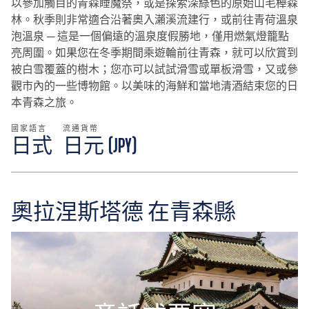
以參加觸目的青森睡魔祭，或是探索深綠色的原始山毛櫸森
林。秋季則非常適合沿著奧入瀨溪流建行，或前往青荷溫泉
泡溫泉 ─ 這是一個偏遠的溫泉度假勝地，僅用燃氣燈籠點
亮周圍。如果您在冬季期間乘遊輪前往青森，就可以欣賞到
被白雪覆蓋的樹木；您亦可以試試滑雪或單板滑雪，又或參
觀市內的一些博物館。以美味的海鮮和當地清酒結束您的日
本青森之旅。
國家語言
流通貨幣
日式
日元 (JPY)
奧拉涅斯塔德 在青森縣