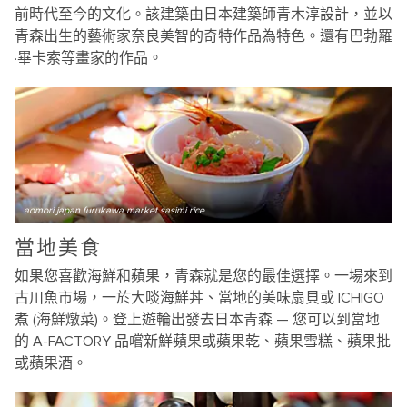
前時代至今的文化。該建築由日本建築師青木淳設計，並以
青森出生的藝術家奈良美智的奇特作品為特色。還有巴勃羅
·畢卡索等畫家的作品。
aomori japan furukawa market sasimi rice
當地美食
如果您喜歡海鮮和蘋果，青森就是您的最佳選擇。一場來到
古川魚市場，一於大啖海鮮丼、當地的美味扇貝或 ICHIGO
煮 (海鮮燉菜)。登上遊輪出發去日本青森 — 您可以到當地
的 A-FACTORY 品嚐新鮮蘋果或蘋果乾、蘋果雪糕、蘋果批
或蘋果酒。