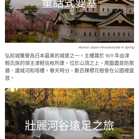
童話式要塞
Aomori Japan Hirosakicastle in Spring
弘前城獲譽為日本最美的城堡之一。主樓建於 1611 年由津
輕氏族的領主津輕信枚所建，位於山頂之上，周圍盡是防禦
牆、護城河和塔樓。春天時分，數百棵櫻花樹會在公園裡盛
放。
壯麗河谷遠足之旅