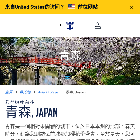
来自United States的访问？
前往网站
愛上
青森
主頁
|
目的地
|
Asia Cruises
|
青森, Japan
乘坐遊輪前往：
青森, JAPAN
青森是一個相對未開發的城市，位於日本本州的北部。春天
時分，建議您到訪弘前城參加櫻花季盛會。至於夏天，您可