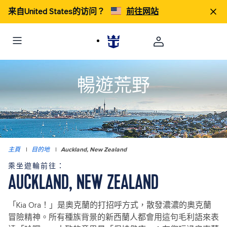
来自United States的访问？
前往网站
暢遊荒野
主頁
|
目的地
|
Auckland, New Zealand
乘坐遊輪前往：
AUCKLAND, NEW ZEALAND
「Kia Ora！」是奧克蘭的打招呼方式，散發濃濃的奧克蘭
冒險精神。所有種族背景的新西蘭人都會用這句毛利語來表