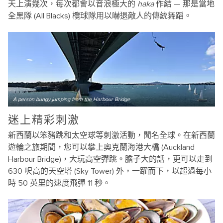
天上演幾次，每次都會以音浪極大的
haka
作結 — 那是當地
全黑隊 (All Blacks) 欖球隊用以嚇退敵人的傳統舞蹈。
A person bungy jumping from the Harbour Bridge
迷上精彩刺激
新西蘭以笨豬跳和太空球等刺激活動，聞名全球。在新西蘭
遊輪之旅期間，您可以攀上奧克蘭海港大橋 (Auckland
Harbour Bridge)，大玩高空彈跳。膽子大的話，更可以走到
630 呎高的天空塔 (Sky Tower) 外，一躍而下，以超過每小
時 50 英里的速度飛彈 11 秒。