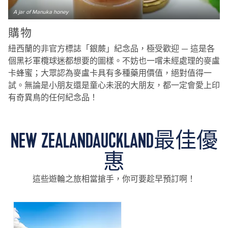
A jar of Manuka honey
購物
紐西蘭的非官方標誌「銀蕨」紀念品，極受歡迎 — 這是各
個黑衫軍欖球迷都想要的圖樣。不妨也一嚐未經處理的麥盧
卡蜂蜜；大眾認為麥盧卡具有多種藥用價值，絕對值得一
試。無論是小朋友還是童心未泯的大朋友，都一定會愛上印
有奇異鳥的任何紀念品！
NEW ZEALANDAUCKLAND最佳優
惠
這些遊輪之旅相當搶手，你可要趁早預訂啊！