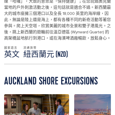
達「哈囉」，大致的意思是「保持健康」；在您玩過奧克蘭
當地的戶外刺激活動之後，這句話就是適合不過。新西蘭最
大的城市座擁三個港口以及全長 18,000 英里的海岸線，因
此，無論是陸上還是海上，都有各種不同的新奇活動等著您
參與。爬上天空塔，欣賞美麗的城市全景和雙子港風光。之
後，跳上新西蘭的遊輪前往溫亞德區 (Wynward Quarter) 的
高架橋盆地航行到港口，或在海濱啤酒廠暢飲，放鬆身心。
國家語言
流通貨幣
英文
紐西蘭元 (NZD)
AUCKLAND SHORE EXCURSIONS