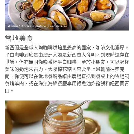
A plate full of New Zealand green mussels
當地美食
新西蘭是全球人均咖啡烘焙量最高的國家，咖啡文化濃厚。
平白咖啡到底是由澳洲人還是新西蘭人發明，到現時還存在
爭議，但亦無阻你嘆番杯平白咖啡！至於小朋友，可以喝杯
美味的奶泡朱古力、大啖棉花糖。只要坐上遊輪前往奧克
蘭，你便可以在當地餐廳品嚐由農場直送到餐桌上的牧場飼
養烤羊肉，或在海濱海鮮餐廳享用銀魚油炸餡餅和紐西蘭青
口。