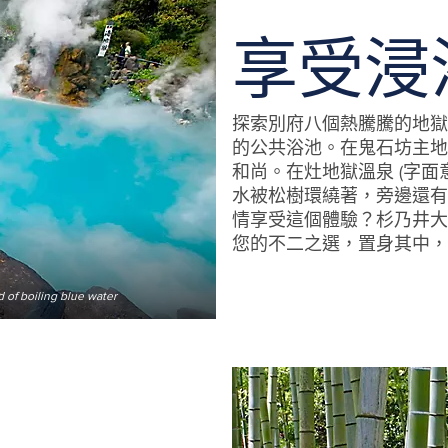
享受浸
探索別府八個熱騰騰的地獄
的公共浴池。在鬼石坊主地
和尚。在灶地獄溫泉 (字
水被松樹環繞著，旁邊還有
情享受這個體驗？杉乃井大
您的不二之選，置身其中，
d of boiling blue water
Umi Jigoku (Sea Hell) is one of the to