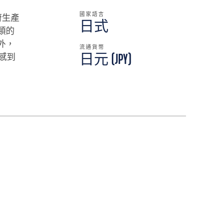
國家語言
府生產
日式
類的
外，
流通貨幣
感到
日元 (JPY)