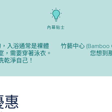
內幕貼士
的，入浴通常是裸體
竹藝中心 (Bamboo 
室，需要穿著泳衣。
您想到
洗乾淨自己！
優惠