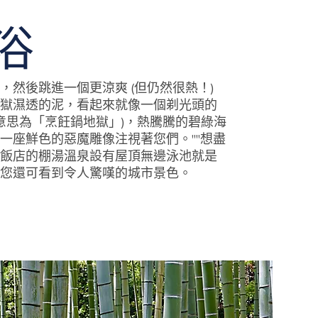
浴
，然後跳進一個更涼爽 (但仍然很熱！)
獄濕透的泥，看起來就像一個剃光頭的
面意思為「烹飪鍋地獄」)，熱騰騰的碧綠海
一座鮮色的惡魔雕像注視著您們。""想盡
飯店的棚湯溫泉設有屋頂無邊泳池就是
您還可看到令人驚嘆的城市景色。
urist attractions featuring a pond of boiling blue water