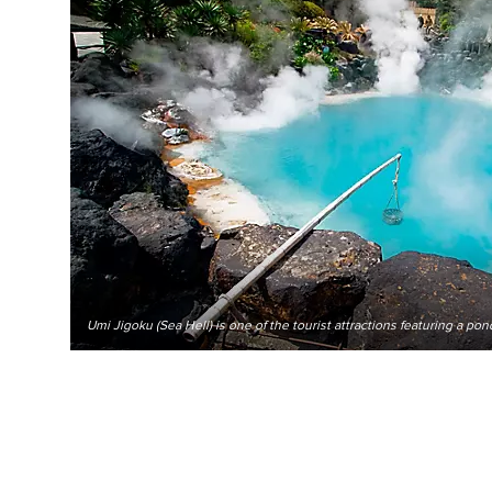
Umi Jigoku (Sea Hell) is one of the tourist attractions featuring a pon