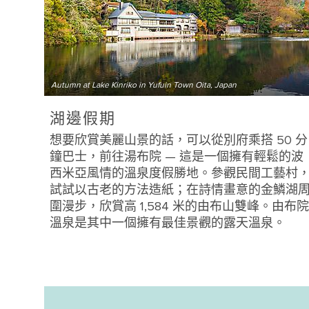
Autumn at Lake Kinriko in Yufuin Town Oita, Japan
湖邊假期
想要欣賞美麗山景的話，可以從別府乘搭 50 分
鐘巴士，前往湯布院 — 這是一個擁有輕鬆的波
西米亞風情的溫泉度假勝地。參觀民間工藝村
試試以古老的方法造紙；在詩情畫意的金鱗湖
圍漫步，欣賞高 1,584 米的由布山雙峰。由布院
溫泉是其中一個擁有最佳景觀的露天溫泉。