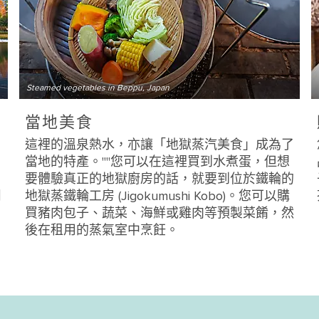
Steamed vegetables in Beppu, Japan
當地美食
這裡的溫泉熱水，亦讓「地獄蒸汽美食」成為了
當地的特產。""您可以在這裡買到水煮蛋，但想
，
要體驗真正的地獄廚房的話，就要到位於鐵輪的
周
地獄蒸鐵輪工房 (Jigokumushi Kobo)。您可以購
買豬肉包子、蔬菜、海鮮或雞肉等預製菜餚，然
後在租用的蒸氣室中烹飪。