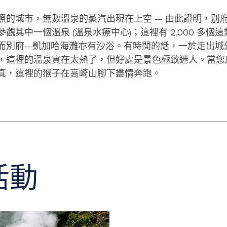
的城市，無數溫泉的蒸汽出現在上空 — 由此證明，別
中一個溫泉 (溫泉水療中心)；這裡有 2,000 多個這
而別府—凱加哈海灘亦有沙浴。有時間的話，一於走出城
，這裡的溫泉實在太熱了，但好處是景色極致迷人。當您
真，這裡的猴子在高崎山腳下盡情奔跑。
活動