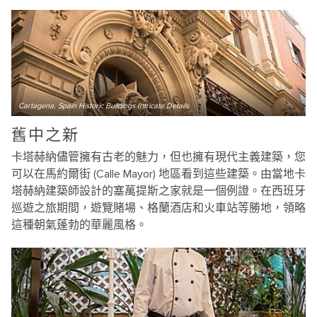
Cartagena, Spain Historic Buildings Intricate Details
舊中之新
卡塔赫納儘管擁有古老的魅力，但也擁有現代主義建築，您
可以在馬約爾街 (Calle Mayor) 地區看到這些建築。由當地卡
塔赫納建築師設計的塞萬提斯之家就是一個例證。在西班牙
巡遊之旅期間，遊覽賭場、格蘭酒店和火車站等勝地，領略
這種朝氣蓬勃的華麗風格。