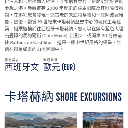
拉伯人和卡斯提爾人統治，非常適宜步行，是歷史愛好者的
夢想之港。參觀擁有 2000 年歷史的羅馬劇院及其附屬博物
館，在那裡您會發現一座古老的朱庇特祭壇和一座阿波羅雕
像。然後，觀賞 19 世紀末卡塔赫納歷史中心的現代主義建
築。搭乘遊輪前往西班牙卡塔赫納，您可以在鋪有藍色大理
石瓷磚的馬約爾街 (Calle Mayor) 上漫步。或開車 30 分鐘前
往 Batteria de Castillitos，這是一座中世紀風格的堡壘，坐
落在風景如畫的山地景觀中。
國家語言
流通貨幣
西班牙文
歐元 (EUR)
卡塔赫納 SHORE EXCURSIONS