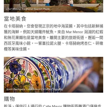
Chef Making Traditional Spanish Paella
當地美食
在卡塔赫納，您會發現正宗的地中海菜餚，其中包括新鮮捕
獲的海鮮，例如天婦羅炸魷魚。來自 Mar Menor 潟湖的紅蝦
和無花果麵包是當地美食。離開主要的旅遊街道，邂逅一間
西班牙風味小館，一嘗塞拉諾火腿、卡塔赫納烤杏仁、碎橄
欖等美味佳餚。
Spain Cartagena Local Artisan Ceramics Shopping
購物
乾淨、僅供行人通行的 Calle Mayor 購物街距離港口僅幾步