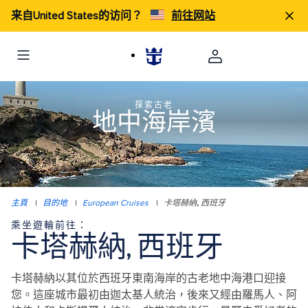
来自United States的访问？
前往网站
探索古老
地中海岸濱
主頁
|
目的地
|
European Cruises
|
卡塔赫納, 西班牙
乘坐遊輪前往：
卡塔赫納, 西班牙
卡塔赫納以其位於西班牙東南海岸的古老地中海港口迎接
您。這座城市最初由迦太基人統治，後來又經由羅馬人、阿