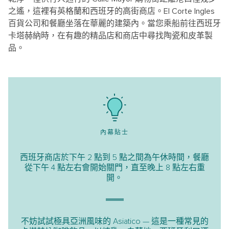
之遙，這裡有英格蘭和西班牙的高街商店。El Corte Ingles
百貨公司和餐廳坐落在華麗的建築內。當您乘船前往西班牙
卡塔赫納時，在有趣的精品店和商店中尋找陶瓷和皮革製
品。
內幕貼士
西班牙商店於下午 2 點到 5 點之間為午休時間，餐廳
從下午 4 點左右會開始關門，直至晚上 8 點左右重
開。
不妨試試極具亞洲風味的 Asiatico — 這是一種常見的