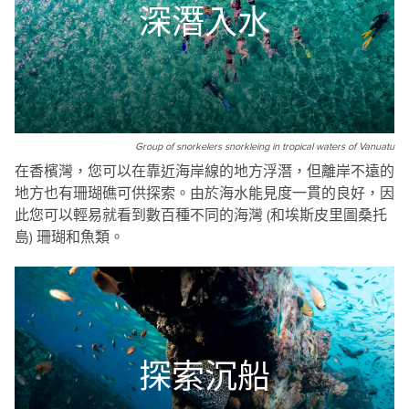
深潛入水
Group of snorkelers snorkleing in tropical waters of Vanuatu
在香檳灣，您可以在靠近海岸線的地方浮潛，但離岸不遠的
地方也有珊瑚礁可供探索。由於海水能見度一貫的良好，因
此您可以輕易就看到數百種不同的海灣 (和埃斯皮里圖桑托
島) 珊瑚和魚類。
探索沉船