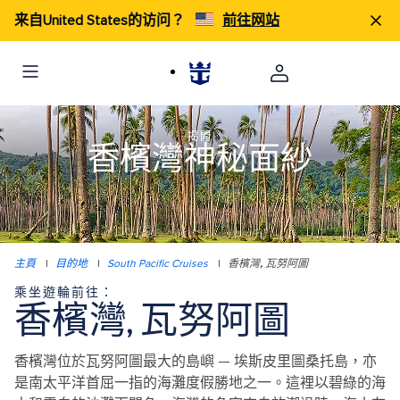
来自United States的访问？
前往网站
揭開
香檳灣神秘面紗
主頁
|
目的地
|
South Pacific Cruises
|
香檳灣, 瓦努阿圖
乘坐遊輪前往：
香檳灣, 瓦努阿圖
香檳灣位於瓦努阿圖最大的島嶼 — 埃斯皮里圖桑托島，亦
是南太平洋首屈一指的海灘度假勝地之一。這裡以碧綠的海