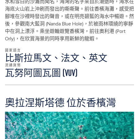
水和雪白的沙灘而聞名，海灣的名字來自於潮退時，海水在
海底火山岩上沖刷而發出的嘶嘶聲。前往香檳海灘，感受把
腳堆在沙裡時發出的聲音，或在明亮碧藍的海水中暢遊。然
後，參觀南大藍洞 (Nanda Blue Hole)，於被雨林環繞的寧靜
中在洞上漂浮。乘坐遊輪遊覽香檳灣，前往奧利港 (Port
Orly)，在欣賞海景的同時享用新鮮的龍蝦。
國家語言
比斯拉馬文、法文、英文
流通貨幣
瓦努阿圖瓦圖 (VUV)
奧拉涅斯塔德 位於香檳灣