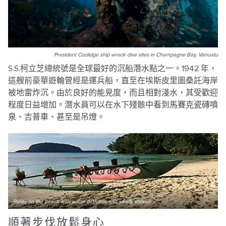
President Coolidge ship wreck dive sites in Champagne Bay, Vanuatu
S.S.柯立芝總統號是全球最好的沉船潛水點之一。1942 年，
這艘前豪華遊輪曾經是運兵船，直至在埃斯皮里圖桑託海岸
被地雷炸沉。由於良好的能見度，而且相對淺水，其受歡迎
程度日益增加。潛水員可以在水下殘骸中看到馬賽克瓷磚噴
泉、吉普車、甚至是吊燈。
Relax on the beach with water activities and sandy shores
順著步伐放鬆身心