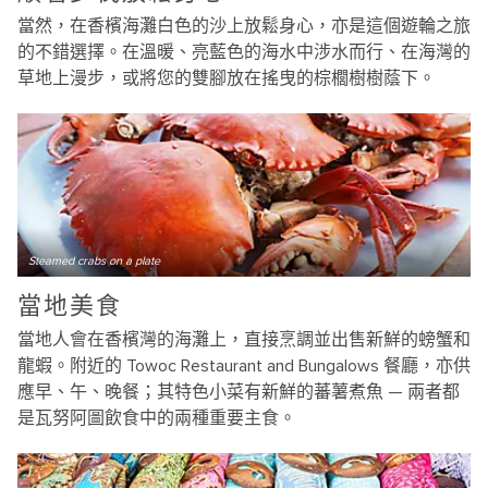
當然，在香檳海灘白色的沙上放鬆身心，亦是這個遊輪之旅
的不錯選擇。在溫暖、亮藍色的海水中涉水而行、在海灣的
草地上漫步，或將您的雙腳放在搖曳的棕櫚樹樹蔭下。
Steamed crabs on a plate
當地美食
當地人會在香檳灣的海灘上，直接烹調並出售新鮮的螃蟹和
龍蝦。附近的 Towoc Restaurant and Bungalows 餐廳，亦供
應早、午、晚餐；其特色小菜有新鮮的蕃薯煮魚 — 兩者都
是瓦努阿圖飲食中的兩種重要主食。