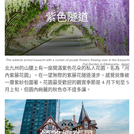
紫色隧道
The wisteria tunnel kawachi with a curtain of purple flowers flowing over in the Kawachi
Fuji Garden in Kitakyushu, Japan
北九州的山腰上有一座開滿紫色花朵的私人花園，名為「河
內紫藤花園」。在一望無際的紫藤花隧道漫步，感覺就像被
一層紫紗包圍著。花園最受歡迎的觀賞季節是 4 月下旬至 5
月上旬，但園內絢麗的秋色亦不遑多讓。