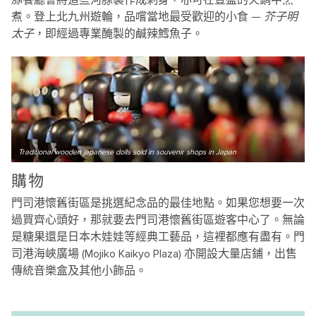
豚
餐廳會將這些河豚製作成刺身，亦可在豐盛的火鍋中烹
煮。登上北九州遊輪，品嚐當地最受歡迎的小食 —
芥子明
太子
，即經過專業醃製的鹹辣鱈魚子。
Traditional wooden japanese dolls sold in souvenir shops in Japan
購物
門司港懷舊街區是挑選紀念品的最佳地點。如果您想要一次
過買齊心頭好，那就要去門司港懷舊街區遊客中心了。無論
是糖果還是日本木娃娃等經典工藝品，這裡都應有盡有。門
司港海峽廣場 (Mojiko Kaikyo Plaza) 亦開設大量店鋪，出售
傳統音樂盒及其他小飾品。