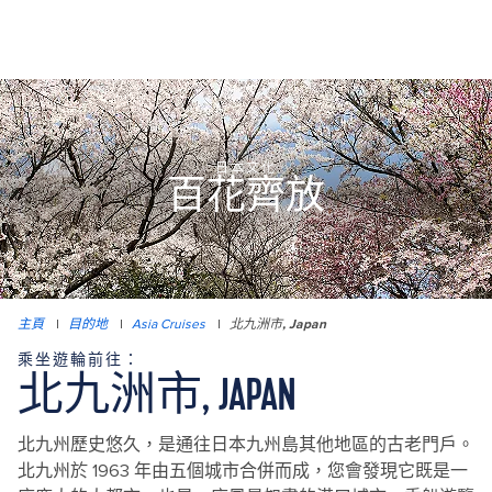
日本文化
百花齊放
主頁
|
目的地
|
Asia Cruises
|
北九洲市, Japan
乘坐遊輪前往：
北九洲市, JAPAN
北九州歷史悠久，是通往日本九州島其他地區的古老門戶。
北九州於 1963 年由五個城市合併而成，您會發現它既是一