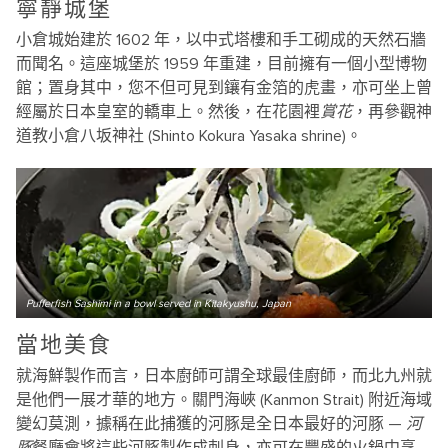
寧靜城堡
小倉城始建於 1602 年，以中式塔樓和手工砌成的天然石牆
而聞名。這座城堡於 1959 年重建，目前擁有一個小型博物
館；置身其中，您不但可見到鑲有金箔的虎畫，亦可坐上曾
經屬於日本皇室的轎車上。然後，在花園裡
賞花
，再參觀神
道教小倉八坂神社 (Shinto Kokura Yasaka shrine)。
Pufferfish Sashimi in a bowl served in Kitakyushu, Japan
當地美食
就海鮮製作而言，日本廚師可謂全球最佳廚師，而北九州就
是他們一展才華的地方。關門海峽 (Kanmon Strait) 附近海域
變幻莫測，據稱在此捕獲的河豚是全日本最好的河豚 —
河