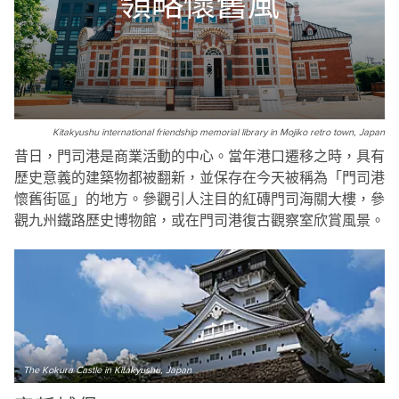
領略懷舊風
Kitakyushu international friendship memorial library in Mojiko retro town, Japan
昔日，門司港是商業活動的中心。當年港口遷移之時，具有
歷史意義的建築物都被翻新，並保存在今天被稱為「門司港
懷舊街區」的地方。參觀引人注目的紅磚門司海關大樓，參
觀九州鐵路歷史博物館，或在門司港復古觀察室欣賞風景。
The Kokura Castle in Kitakyushu, Japan