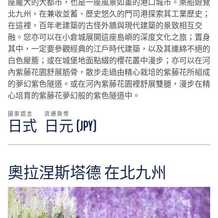
座龐大的大都市，也是一座風景如畫的港口城市。乘船遊覽
北九州，在兼收並蓄、歷史悠久的門司港探索其工業歷史；
在這裡，百年老建築的古怪外牆與現代建築的景致相互交
融。您亦可以在小倉城展開這座島嶼的深度文化之旅；置身
其中，一定要參觀經典的江戶時代建築，以及其連綿不絕的
白色屋簷；或在城堡地面點綴的櫻花叢中漫步；亦可以在河
內紫藤花園舒展筋骨，散步走過由精心栽培的紫藤花所組成
的夢幻紫色隧道。或在河內紫藤花園裡舒展雙腿，漫步在精
心培育的紫藤花夢幻般的紫色隧道中。
國家語言
流通貨幣
日式
日元 (JPY)
奧拉涅斯塔德 在北九州