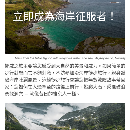
立即成為海岸征服者！
View from the hill to lagoon with turquoise water and sea, Vagsoy island, Norway
挪威之旅主要讓您感受到大自然的美景和威力。如果簡單的
步行對您而言不夠刺激，不妨參加沿海岸徒步旅行，親身體
驗海岸壯麗風景。這趟徒步旅行會讓您把無數驚險故事帶回
家：您如何在人煙罕至的路徑上前行、攀爬大石、乘風破浪
勇探洞穴 — 就像昔日的維京人一樣。