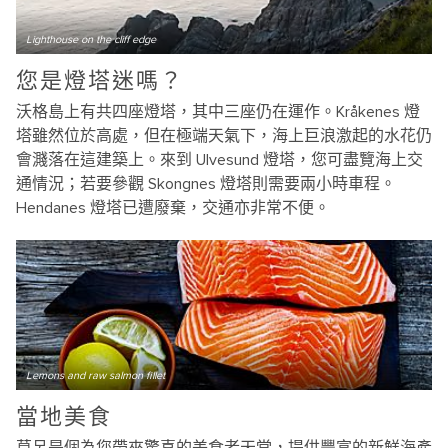
Lighthouse on the cliff edge
您是燈塔迷嗎？
沃格島上有共四座燈塔，其中三座仍在運作。Kråkenes 燈
塔雖然位於高處，但在極端天氣下，海上巨浪激起的水花仍
會濺落在這建築上。來到 Ulvesund 燈塔，您可盡覽海上交
通情況；若要參觀 Skongnes 燈塔則需要兩小時車程。
Hendanes 燈塔已遭廢棄，交通亦非常不便。
Lemons and raw salmon fillet
當地美食