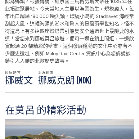
認為鄉鎮。根據傳說，維京國王馬格努斯大帝在 1035 年在
此拓建聚居地。今天當地人主要以漁業為生，規模龐大，每
年出口超過 180,000 噸魚類。環繞小島的 Stadhavet 海經常
刮起大風，這裡洶湧的潮水和驚人的暴風雨舉世知名。怪不
得這島上有多達四座燈塔帶引船隻安全通過世上最險要的水
道！當您來到挪威莫呂旅遊，便可一邊在鎮上閒逛，一邊欣
賞超過 20 幅精彩的壁畫。這個發展蓬勃的文化中心亦有不
少歷史遺址，例如 Maloy Raid Center 資訊中心為您訴說該
鎮引人入勝的北歐歷史故事。
國家語言
流通貨幣
挪威文
挪威克朗 (NOK)
在莫呂 的精彩活動