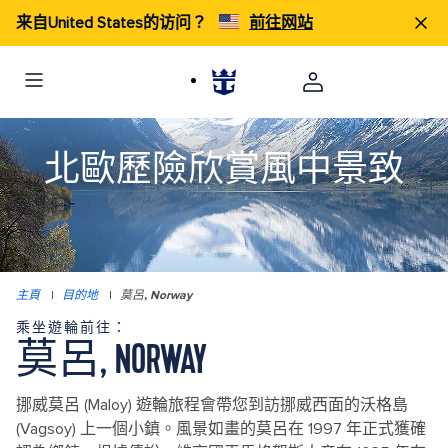
来自United States的访问？
前往网站
北歐歷險欣賞風中景致
主頁
|
目的地
|
莫呂, Norway
乘坐遊輪前往：
莫呂, NORWAY
挪威莫呂 (Maloy) 遊輪旅程會帶您到訪挪威西面的沃格島
(Vagsoy) 上一個小鎮。風景如畫的莫呂在 1997 年正式獲確