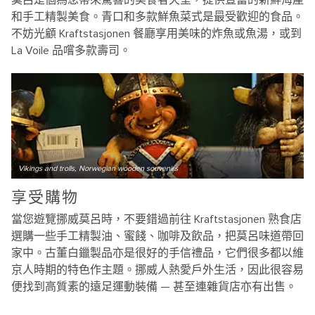
莫呂是個為您帶來驚喜的美食者天堂，提供豐富的新鮮海產
和手工精製美食。青口和多款鮮魚菜式是最受歡迎的食品。
不妨光顧 Kraftstasjonen 餐廳享用美味的炸魚或魚湯，或到
La Voile 品嚐多款壽司。
Vikings and trolls, Norwegian wooden souvenirs
享受購物
當您遊覽挪威莫呂時，不要錯過前往 Kraftstasjonen 熟食店
選購一些手工精製油、蜜餞、咖啡及飲品，把莫呂味道帶回
家中。古董白鑞製品亦是很好的手信禮品，它們很多都以維
京人時期的特色作主題。挪威人熱愛戶外生活，因此很容易
便找到高質素的遠足運動裝備 — 甚至連雜貨店亦有出售。