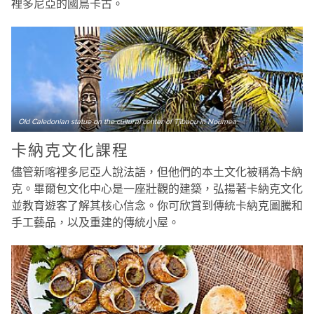
裡多尼亞的國鳥卡古。
Old Caledonian statue on the cultural center of Tjibaou in Noumea
卡納克文化課程
儘管新喀裡多尼亞人說法語，但他們的本土文化被稱為卡納
克。畢爾包文化中心是一座壯觀的建築，弘揚著卡納克文化
並教育遊客了解其核心信念。你可欣賞到傳統卡納克圖騰和
手工藝品，以及重建的傳統小屋。