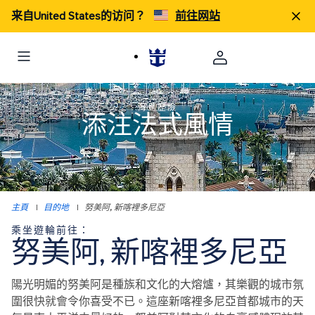
来自United States的访问？
前往网站
海島歷險
添注法式風情
主頁
|
目的地
|
努美阿, 新喀裡多尼亞
乘坐遊輪前往：
努美阿, 新喀裡多尼亞
陽光明媚的努美阿是種族和文化的大熔爐，其樂觀的城市氛
圍很快就會令你喜受不已。這座新喀裡多尼亞首都城市的天