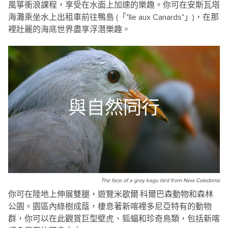
風箏衝浪課程，享受在水面上加速的樂趣。你可在安斯瓦塔
海灘乘坐水上出租車前往鴨島 (「"Ile aux Canards"」)，在那
裡壯麗的海底世界盡享浮潛樂趣。
與自然同行
The face of a grey kagu bird from New Caledonia
你可在陸地上伸展雙腿，遊覽米歇爾·科爾巴森動物和森林
公園。園區內綠樹成蔭，棲息著新喀裡多尼亞特有的動物
群，你可以在此觀賞巨型壁虎、狐蝠和珍奇鳥類，包括新喀