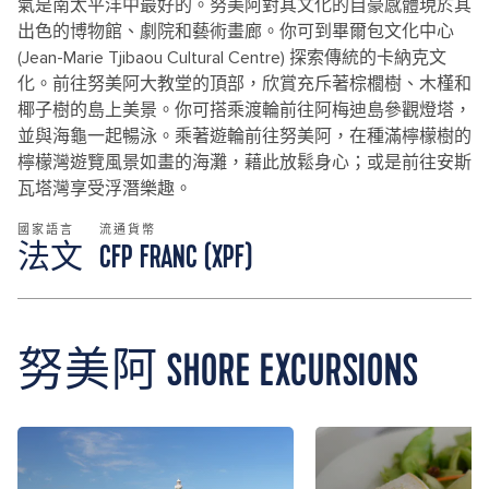
氣是南太平洋中最好的。努美阿對其文化的自豪感體現於其
出色的博物館、劇院和藝術畫廊。你可到畢爾包文化中心
(Jean-Marie Tjibaou Cultural Centre) 探索傳統的卡納克文
化。前往努美阿大教堂的頂部，欣賞充斥著棕櫚樹、木槿和
椰子樹的島上美景。你可搭乘渡輪前往阿梅迪島參觀燈塔，
並與海龜一起暢泳。乘著遊輪前往努美阿，在種滿檸檬樹的
檸檬灣遊覽風景如畫的海灘，藉此放鬆身心；或是前往安斯
瓦塔灣享受浮潛樂趣。
國家語言
流通貨幣
法文
CFP FRANC (XPF)
努美阿 SHORE EXCURSIONS