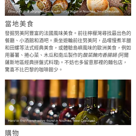
Escargots de Bourgogne, snails with herbs butter in Noumea, New Caledonia
當地美食
發掘努美阿豐富的法國風味美食。前往檸檬灣尋找最出色的
餐廳、小酒館和酒吧。乘坐遊輪前往努美阿，品嚐慢煮羊腿
和田螺等法式經典美食，或體驗島嶼風味的歐洲美食，例如
用蕃薯、捲心菜、木瓜和南瓜製作的
酸菜醃肉香腸鍋
(阿爾
薩斯地區經典拼盤式料理)。不妨也多留意那裡的麵包店，
驚喜不比巴黎的咖啡館少。
Hard to find French wines found in Noumea, New Caledonia
購物