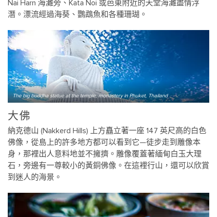
Nai Harn 海灘旁、Kata Noi 或芭東附近的天堂海灘盡情浮
潛。漂流經過海葵、鸚鵡魚和各種珊瑚。
The big buddha statue at the temple, monastery in Phuket, Thailand
大佛
納克德山 (Nakkerd Hills) 上方矗立著一座 147 英尺高的白色
佛像，從島上的許多地方都可以看到它—徒步走到雕像本
身，那裡出人意料地並不擁擠。雕像覆蓋著緬甸白玉大理
石，旁邊有一尊較小的黃銅佛像。在這裡行山，還可以欣賞
到迷人的海景。