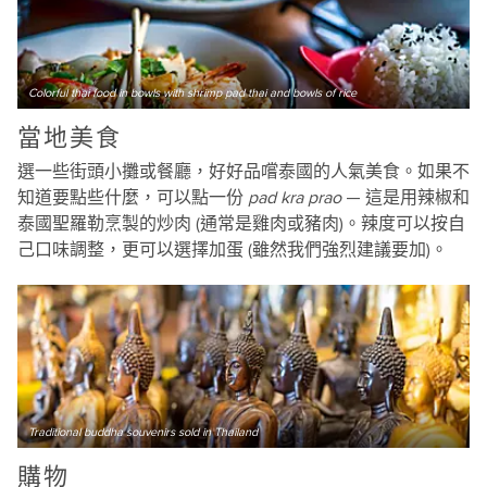
Colorful thai food in bowls with shrimp pad thai and bowls of rice
當地美食
選一些街頭小攤或餐廳，好好品嚐泰國的人氣美食。如果不
知道要點些什麼，可以點一份
pad kra prao
— 這是用辣椒和
泰國聖羅勒烹製的炒肉 (通常是雞肉或豬肉)。辣度可以按自
己口味調整，更可以選擇加蛋 (雖然我們強烈建議要加)。
Traditional buddha souvenirs sold in Thailand
購物