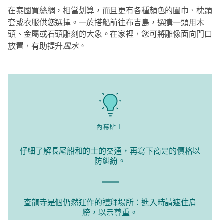
在泰國買絲綢，相當划算，而且更有各種顏色的圍巾、枕頭
套或衣服供您選擇。一於搭船前往布吉島，選購一頭用木
頭、金屬或石頭雕刻的大象。在家裡，您可將雕像面向門口
放置，有助提升
風水
。
內幕貼士
仔細了解長尾船和的士的交通，再寫下商定的價格以
防糾紛。
查龍寺是個仍然運作的禮拜場所：進入時請遮住肩
膀，以示尊重。