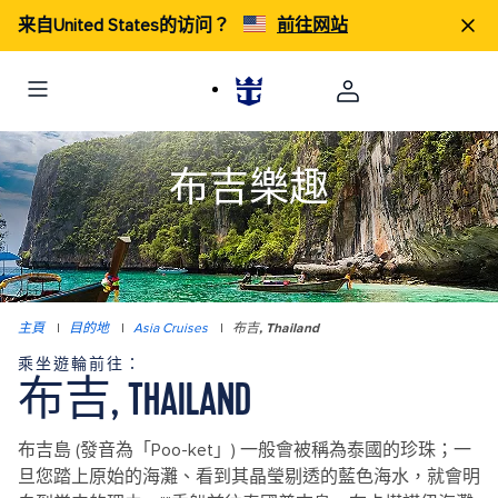
来自United States的访问？
前往网站
布吉樂趣
主頁
|
目的地
|
Asia Cruises
|
布吉, Thailand
乘坐遊輪前往：
布吉, THAILAND
布吉島 (發音為「Poo-ket」) 一般會被稱為泰國的珍珠；一
旦您踏上原始的海灘、看到其晶瑩剔透的藍色海水，就會明