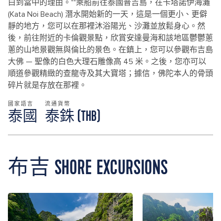
白到當中的理由。""乘船前往泰國普吉島，在卡塔諾伊海灘
(Kata Noi Beach) 潛水開始新的一天，這是一個更小、更僻
靜的地方，您可以在那裡沐浴陽光、沙灘並放鬆身心。然
後，前往附近的卡倫觀景點，欣賞安達曼海和該地區鬱鬱蔥
蔥的山地景觀無與倫比的景色。在鎮上，您可以參觀布吉島
大佛 — 聖像的白色大理石雕像高 45 米。之後，您亦可以
順道參觀精緻的查龍寺及其大寶塔；據信，佛陀本人的骨頭
碎片就是存放在那裡。
國家語言
流通貨幣
泰國
泰銖 (THB)
布吉 SHORE EXCURSIONS