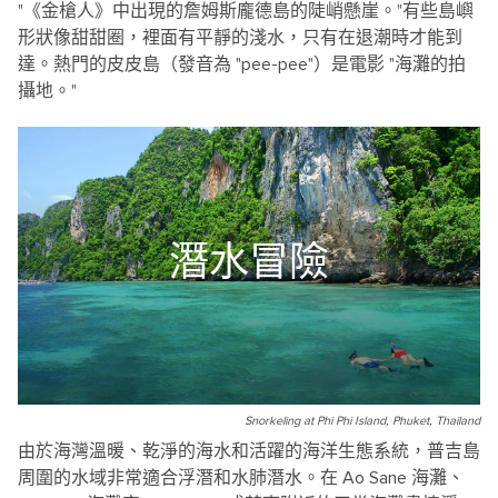
"《金槍人》中出現的詹姆斯龐德島的陡峭懸崖。"有些島嶼
形狀像甜甜圈，裡面有平靜的淺水，只有在退潮時才能到
達。熱門的皮皮島（發音為 "pee-pee"）是電影 "海灘的拍
攝地。"
潛水冒險
Snorkeling at Phi Phi Island, Phuket, Thailand
由於海灣溫暖、乾淨的海水和活躍的海洋生態系統，普吉島
周圍的水域非常適合浮潛和水肺潛水。在 Ao Sane 海灘、