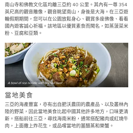
南山寺和佛教文化區均離三亞約 40 公里。其內有一尊 354
英尺高的觀音雕像，觀音眺望南山，身後是大海。在三亞遊
輪假期期間，您可以在公園放鬆身心、觀賞多座佛像、看看
國內遊客誠心祈福。該地區以優質素食而聞名，如蒸菠菜米
粉、豆腐和豆類。
A bowl of rice noodle with braised beef
當地美食
三亞的海產豐富，亦有出自肥沃農田的農產品、以及叢林內
陸的野菜，因此當地美食比起中國其他許多地方，口味更清
新。搭船前往三亞，尋找海南米粉，通常搭配豬肉或紅燒牛
肉，上面撒上炸花生，或品嚐當地的薑醋蒸和樂蟹。