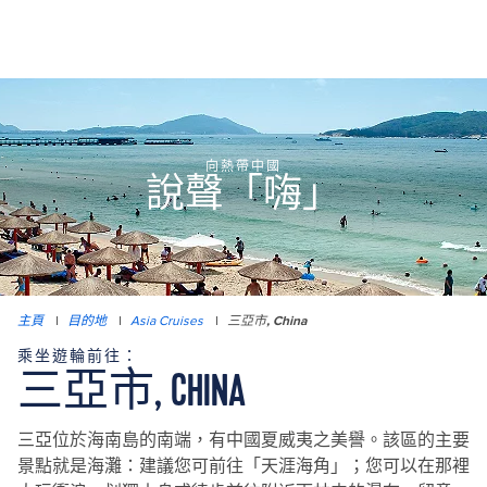
向熱帶中國
說聲「嗨」
主頁
|
目的地
|
Asia Cruises
|
三亞市, China
乘坐遊輪前往：
三亞市, CHINA
三亞位於海南島的南端，有中國夏威夷之美譽。該區的主要
景點就是海灘：建議您可前往「天涯海角」；您可以在那裡