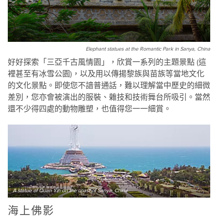
Elephant statues at the Romantic Park in Sanya, China
好好探索「三亞千古風情園」，欣賞一系列的主題景點 (這
裡甚至有冰雪公園)，以及用以傳揚黎族與苗族等當地文化
的文化景點。即使您不諳普通話，難以理解當中歷史的細微
差別，您亦會被演出的服裝、雜技和技術舞台所吸引。當然
還不少得四處的動物雕塑，也值得您一一細賞。
A statue of Quan Yin on the coast of Sanya, China
海上佛影