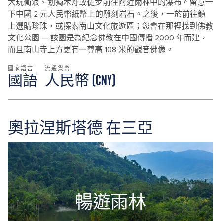
大玩衝浪、划獨木舟或徒步前往附近雨林中的瀑布。留意一
下中國 2 元人民幣紙幣上的雕刻岩石。之後，一於前往鎮
上選購珍珠，或探索南山文化旅遊區；您會在那裡找到佛教
文化公園 — 該園是為紀念佛教在中國傳播 2000 年而建，
而且南山寺上方更有一尊高 108 米的觀音佛像。
國家語言
流通貨幣
國語
人民幣 (CNY)
奧拉涅斯塔德 在三亞
暢遊雨林