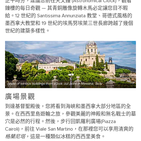
正午時分，建議您前往天文鐘 (Astronomical Clock)，觀看
鐘樓的每日奇觀 — 其青銅雕像旋轉木馬必定讓您目不暇
給。12 世紀的 Santissima Annunziata 教堂、哥德式風格的
墨西拿大教堂和 19 世紀的埃馬努埃萊三世長廊跨越了幾個
世紀的建築多樣性。
View of various buildings from a look out point in Messina, Sicily
廣場景觀
到達基督聖殿後，您將看到海峽和墨西拿大部分地區的全
景。在西西里島遊輪之旅，參觀美麗的神殿和無名戰士的墓
穴是必然的行程。然後，步行回凱羅利廣場(Piazza
Cairoli)，前往 Viale San Martino，在那裡您可以享用清爽的
格蘭尼塔
，這是一種類似冰糕的西西里美食。