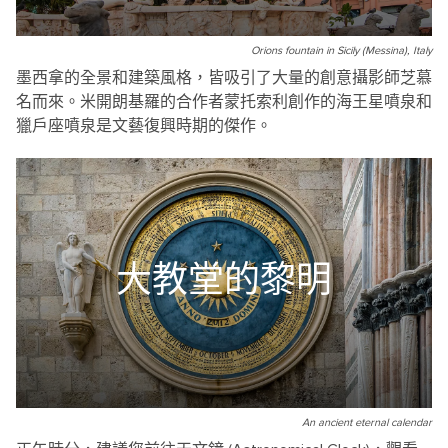
Orions fountain in Sicily (Messina), Italy
墨西拿的全景和建築風格，皆吸引了大量的創意攝影師芝慕
名而來。米開朗基羅的合作者蒙托索利創作的海王星噴泉和
獵戶座噴泉是文藝復興時期的傑作。
大教堂的黎明
An ancient eternal calendar