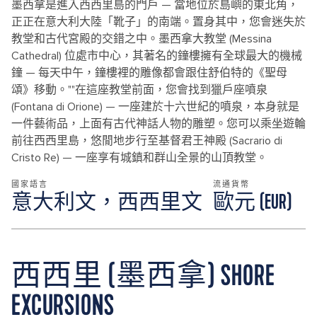
墨西拿是進入西西里島的門戶 — 當地位於島嶼的東北角，
正正在意大利大陸「靴子」的南端。置身其中，您會迷失於
教堂和古代宮殿的交錯之中。墨西拿大教堂 (Messina
Cathedral) 位處市中心，其著名的鐘樓擁有全球最大的機械
鐘 — 每天中午，鐘樓裡的雕像都會跟住舒伯特的《聖母
頌》移動。""在這座教堂前面，您會找到獵戶座噴泉
(Fontana di Orione) — 一座建於十六世紀的噴泉，本身就是
一件藝術品，上面有古代神話人物的雕塑。您可以乘坐遊輪
前往西西里島，悠閒地步行至基督君王神殿 (Sacrario di
Cristo Re) — 一座享有城鎮和群山全景的山頂教堂。
國家語言
流通貨幣
意大利文，西西里文
歐元 (EUR)
西西里 (墨西拿) SHORE
EXCURSIONS