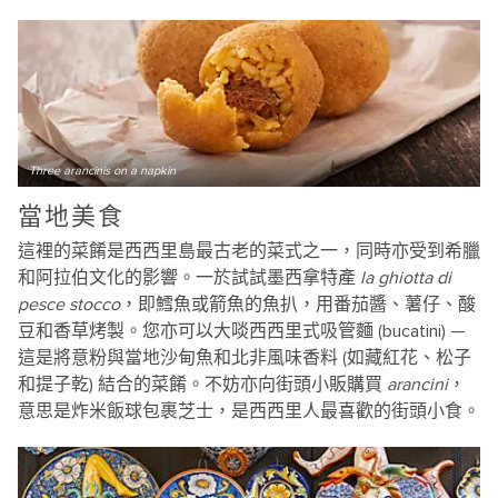
Three arancinis on a napkin
當地美食
這裡的菜餚是西西里島最古老的菜式之一，同時亦受到希臘
和阿拉伯文化的影響。一於試試墨西拿特產
la ghiotta di
pesce stocco
，即鱈魚或箭魚的魚扒，用番茄醬、薯仔、酸
豆和香草烤製。您亦可以大啖西西里式
吸管麵 (bucatini) —
這是將意粉與當地沙甸魚和北非風味香料 (如藏紅花、松子
和提子乾) 結合的菜餚。不妨亦向街頭小販購買
arancini
，
意思是炸米飯球包裹芝士，是西西里人最喜歡的街頭小食。