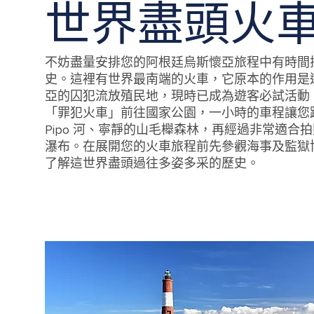
世界盡頭火
不妨盡量安排您的阿根廷烏斯懷亞旅程中有時間
史。這裡有世界最南端的火車，它原本的作用是
亞的囚犯流放殖民地，現時已成為遊客必試活動
「罪犯火車」前往國家公園，一小時的車程讓您
Pipo 河、寧靜的山毛櫸森林，再經過非常適合
瀑布。在展開您的火車旅程前先參觀海事及監獄
了解這世界盡頭過往多姿多采的歷史。
The train of the end of the world