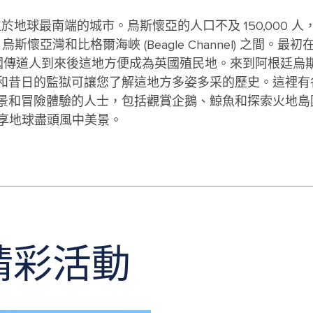
到位於地球最南端的城市。烏斯懷亞的人口不及 150,000 人
s)、烏斯懷亞灣和比格爾海峽 (Beagle Channel) 之間。最
年英國傳道人到來後這地方便成為英國殖民地。來到阿根廷烏
和昔日的監獄可讓您了解這地方多姿多采的歷史。這裡有
景和冒險體驗的人士，包括觀賞企鵝、鯨魚和探索火地島
)，讓自己得享地球盡頭風中美景。
精彩活動