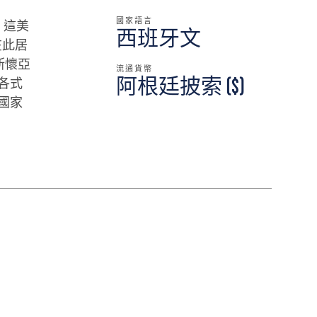
國家語言
，這美
西班牙文
初在此居
斯懷亞
流通貨幣
各式
阿根廷披索 ($)
國家