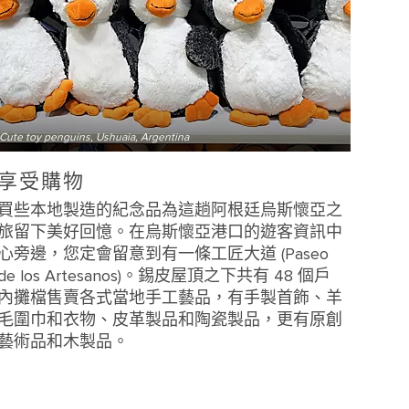
Cute toy penguins, Ushuaia, Argentina
享受購物
買些本地製造的紀念品為這趟阿根廷烏斯懷亞之
旅留下美好回憶。在烏斯懷亞港口的遊客資訊中
心旁邊，您定會留意到有一條工匠大道 (Paseo
de los Artesanos)。錫皮屋頂之下共有 48 個戶
內攤檔售賣各式當地手工藝品，有手製首飾、羊
毛圍巾和衣物、皮革製品和陶瓷製品，更有原創
藝術品和木製品。