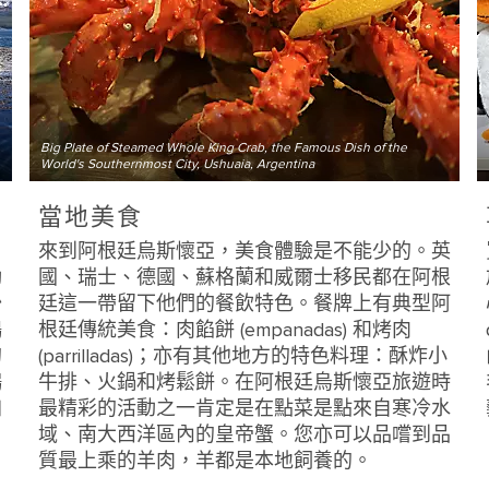
Big Plate of Steamed Whole King Crab, the Famous Dish of the
World's Southernmost City, Ushuaia, Argentina
當地美食
。
來到阿根廷烏斯懷亞，美食體驗是不能少的。英
動
國、瑞士、德國、蘇格蘭和威爾士移民都在阿根
少
廷這一帶留下他們的餐飲特色。餐牌上有典型阿
鵝
根廷傳統美食：肉餡餅 (empanadas) 和烤肉
的
(parrilladas)；亦有其他地方的特色料理：酥炸小
鷗
牛排、火鍋和烤鬆餅。在阿根廷烏斯懷亞旅遊時
加
最精彩的活動之一肯定是在點菜是點來自寒冷水
域、南大西洋區內的皇帝蟹。您亦可以品嚐到品
質最上乘的羊肉，羊都是本地飼養的。