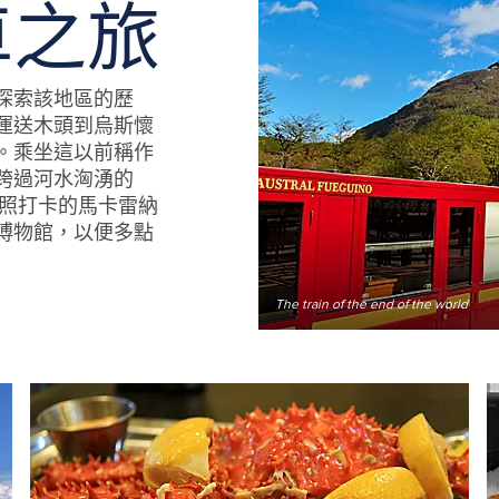
車之旅
探索該地區的歷
運送木頭到烏斯懷
。乘坐這以前稱作
跨過河水洶湧的
拍照打卡的馬卡雷納
博物館，以便多點
The train of the end of the world