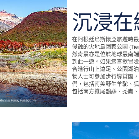
沉浸在
在阿根廷烏斯懷亞旅遊時最
侵蝕的火地島國家公園 (Tierra 
然奇景亦是位於地球最南端
到此一遊。如果您喜歡冒險
合進行山上遠足、公園湖泊
物人士可參加步行導賞團，
們，包括南美野生羊駝、狐
包括南方錐尾鸚鵡、禿鷹、礪鷸
tional Park, Patagonia
Beautiful landscape of lenga forest, 