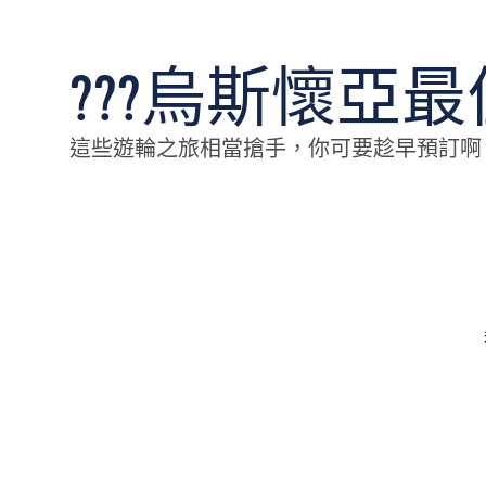
???烏斯懷亞
這些遊輪之旅相當搶手，你可要趁早預訂啊