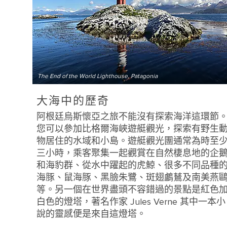
The End of the World Lighthouse, Patagonia
大海中的歷奇
阿根廷烏斯懷亞之旅不能沒有探索海洋這環節
您可以參加比格爾海峽遊艇觀光，探索有野生
物居住的水域和小島。遊艇觀光團通常為時至
三小時，乘客聚集一起觀賞在自然棲息地的企
和海豹群、從水中躍起的虎鯨、很多不同品種
海豚、鼠海豚、黑臉朱鷺、斑翅鸕鶿及南美燕
等。另一個在世界盡頭不容錯過的景點是紅色
白色的燈塔，著名作家 Jules Verne 其中一本小
說的靈感便是來自這燈塔。