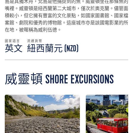
島是其獨木舟，北島是他捕捉到的魚。威靈頓坐在那條魚的
嘴裡。威靈頓是紐西蘭第二大城市，僅次於奧克蘭。儘管面
積較小，但它擁有豐富的文化景點，如國家圖書館、國家檔
案館、劇院和優秀的博物館。這座城市亦是該國電影業的所
在地，被暱稱為威利伍德。
國家語言
流通貨幣
英文
紐西蘭元 (NZD)
威靈頓 SHORE EXCURSIONS