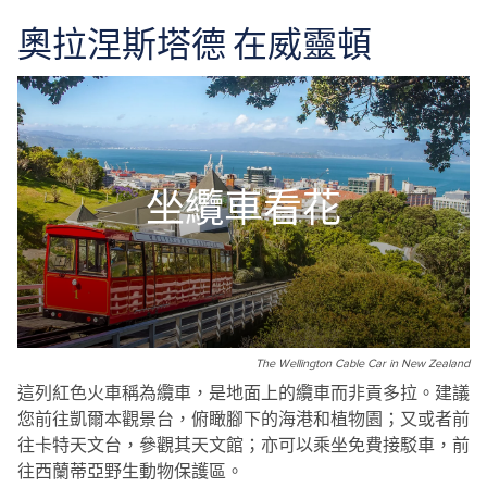
奧拉涅斯塔德 在威靈頓
坐纜車看花
The Wellington Cable Car in New Zealand
這列紅色火車稱為纜車，是地面上的纜車而非貢多拉。建議
您前往凱爾本觀景台，俯瞰腳下的海港和植物園；又或者前
往卡特天文台，參觀其天文館；亦可以乘坐免費接駁車，前
往西蘭蒂亞野生動物保護區。