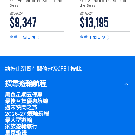
登上
Anthem of the Seas of the
登上
Anthem of the Seas of
Seas
the Seas
由 HKD*
由 HKD*
$9,347
$13,195
查看 1 個日期
查看 1 個日期
請按此瀏覽有關條款及細則
按此
.
搜尋遊輪航程
黑色星期五優惠
最後召集優惠航線
週末快閃之旅
2026-27 遊輪航程
最大型遊輪
家族遊輪旅行
皇家婚禮