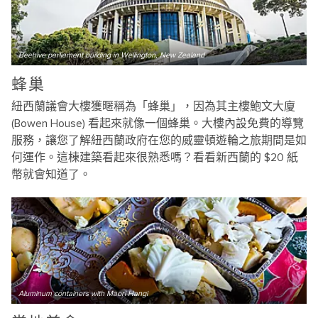
Beehive parliament building in Wellington, New Zealand
蜂巢
紐西蘭議會大樓獲暱稱為「蜂巢」，因為其主樓鮑文大廈
(Bowen House) 看起來就像一個蜂巢。大樓內設免費的導覽
服務，讓您了解紐西蘭政府在您的威靈頓遊輪之旅期間是如
何運作。這棟建築看起來很熟悉嗎？看看新西蘭的 $20 紙
幣就會知道了。
Aluminum containers with Maori Hangi