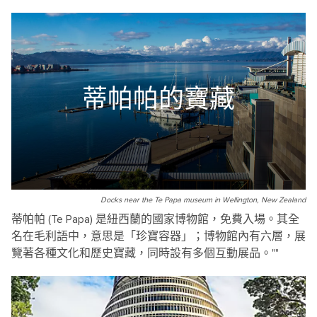
蒂帕帕的寶藏
Docks near the Te Papa museum in Wellington, New Zealand
蒂帕帕 (Te Papa) 是紐西蘭的國家博物館，免費入場。其全
名在毛利語中，意思是「珍寶容器」；博物館內有六層，展
覽著各種文化和歷史寶藏，同時設有多個互動展品。""