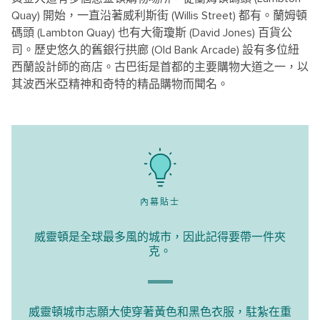
Quay) 開始，一直沿著威利斯街 (Willis Street) 都有。蘭姆頓
碼頭 (Lambton Quay) 也有大衛瓊斯 (David Jones) 百貨公
司。歷史悠久的舊銀行拱廊 (Old Bank Arcade) 設有多位紐
西蘭設計師的商店。古巴街是首都的主要購物大道之一，以
其波西米亞精神和奇特的精品購物而聞名。
內幕貼士
威靈頓是全球最多風的城市，因此記得要帶一件夾
克。
威靈頓城市志願大使穿著黃色和黑色衣服，駐紮在重