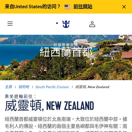
来自United States的访问？
前往网站
把握遊樂良機
紐西蘭首都
主頁
|
目的地
|
South Pacific Cruises
|
威靈頓, New Zealand
乘坐遊輪前往：
威靈頓, NEW ZEALAND
紐西蘭首都威靈頓位於北島南端，大致位於紐西蘭中部。據
毛利人的傳說，紐西蘭的兩個主要島嶼都與毛伊神有關：南