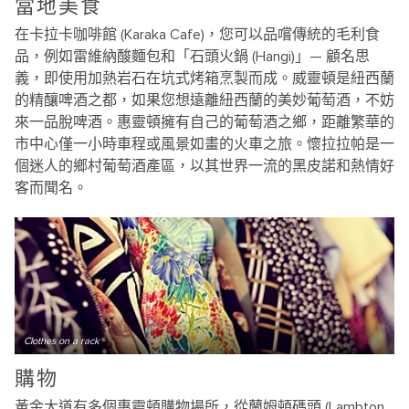
當地美食
在卡拉卡咖啡館 (Karaka Cafe)，您可以品嚐傳統的毛利食
品，例如雷維納酸麵包和「石頭火鍋 (Hangi)」— 顧名思
義，即使用加熱岩石在坑式烤箱烹製而成。威靈頓是紐西蘭
的精釀啤酒之都，如果您想遠離紐西蘭的美妙葡萄酒，不妨
來一品脫啤酒。惠靈頓擁有自己的葡萄酒之鄉，距離繁華的
市中心僅一小時車程或風景如畫的火車之旅。懷拉拉帕是一
個迷人的鄉村葡萄酒產區，以其世界一流的黑皮諾和熱情好
客而聞名。
Clothes on a rack
購物
黃金大道有多個惠靈頓購物場所，從蘭姆頓碼頭 (Lambton