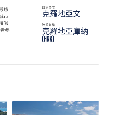
國家語言
最悠
克羅地亞文
城市
嚐咖
流通貨幣
或者參
克羅地亞庫納
(HRK)