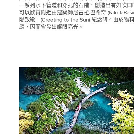
一系列水下管道和穿孔的石階，創造出有如吹口
可以欣賞附近由建築師尼古拉·巴希奇 (NikolaBaš
陽致敬」(Greeting to the Sun) 紀念碑。
應，因而會發出耀眼亮光。
The famous Sea Organ in Zadar, Croatia