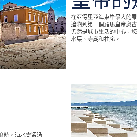
皇帝的
在亞得里亞海東岸最大的羅
追溯到第一個羅馬皇帝奧古
仍然是城市生活的中心，您
水渠、寺廟和柱廊。
Ancient Roman landmarks in Zadar, C
浪時，海水會通過