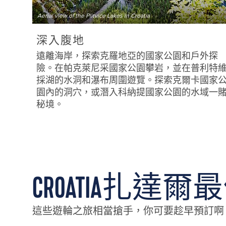
Aerial view of the Plitvice Lakes in Croatia
深入腹地
遠離海岸，探索克羅地亞的國家公園和戶外探
險。在帕克萊尼采國家公園攀岩，並在普利特
採湖的水洞和瀑布周圍遊覽。探索克爾卡國家
園內的洞穴，或潛入科納提國家公園的水域一
秘境。
CROATIA扎達
這些遊輪之旅相當搶手，你可要趁早預訂啊