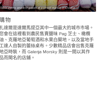
Table cloths and knit goods at a street market in Croatia
購物
扎達爾是達爾馬提亞其中一個最大的城市市場。
您會在這裡看到農民售賣鹽味 Pag 芝士、橄欖
油、克羅地亞葡萄酒和水果白蘭地，以及當地手
工達人自製的蕾絲桌布。少數精品店會出售克羅
地亞時裝，而 Galerija Morsky 則是一間以其作
品而聞名的店鋪。