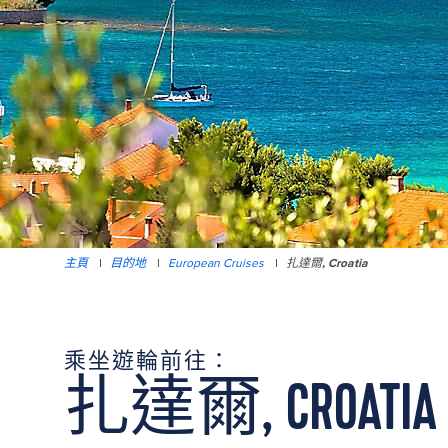
主頁
|
目的地
|
European Cruises
|
扎達爾, Croatia
乘坐遊輪前往：
扎達爾, CROATIA