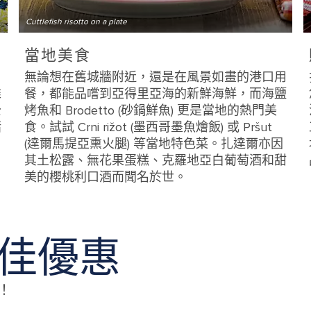
Cuttlefish risotto on a plate
當地美食
無論想在舊城牆附近，還是在風景如畫的港口用
維
餐，都能品嚐到亞得里亞海的新鮮海鮮，而海鹽
公
烤魚和 Brodetto (砂鍋鮮魚) 更是當地的熱門美
賭
食。試試 Crni rižot (墨西哥墨魚燴飯) 或 Pršut
(達爾馬提亞熏火腿) 等當地特色菜。扎達爾亦因
其土松露、無花果蛋糕、克羅地亞白葡萄酒和甜
美的櫻桃利口酒而聞名於世。
爾最佳優惠
！