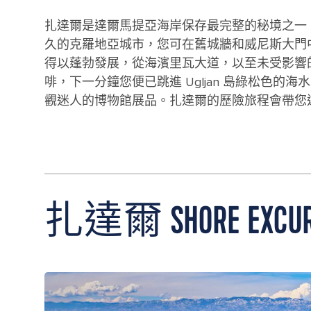
扎達爾是達爾馬提亞海岸保存最完整的秘境之一
久的克羅地亞城市，您可在舊城牆和威尼斯大門
得以蓬勃發展，從海濱里瓦大道，以至未受影響
啡，下一分鐘您便已跳進 Ugljan 島綠松色
觀迷人的博物館展品。扎達爾的歷險旅程會帶您
扎達爾 SHORE EXCUR