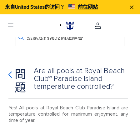
来自United States的访问？
前往网站
搜索您的常見問題解答
Are all pools at Royal Beach
問
Club℠ Paradise Island
題
temperature controlled?
Yes! All pools at Royal Beach Club Paradise Island are
temperature controlled for maximum enjoyment, any
time of year.