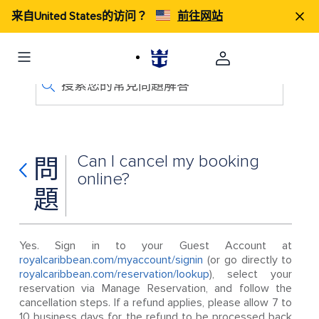
来自United States的访问？
前往网站
搜索您的常見問題解答
Can I cancel my booking
問
online?
題
Yes. Sign in to your Guest Account at
royalcaribbean.com/myaccount/signin
(or go directly to
royalcaribbean.com/reservation/lookup
), select your
reservation via Manage Reservation, and follow the
cancellation steps. If a refund applies, please allow 7 to
10 business days for the refund to be processed back