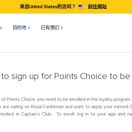
来自United States的访问？
前往网站
目的地
已有預訂
to sign up for Points Choice to be 
of Points Choice, you need to be enrolled in the loyalty program 
u are sailing on Royal Caribbean and want to apply your earned 
rolled in Captain’s Club. To enroll, log in to your app and n