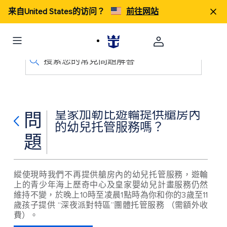
来自United States的访问？
前往网站
搜索您的常見問題解答
皇家加勒比遊輪提供艙房內
問
的幼兒托管服務嗎？
題
縱使現時我們不再提供艙房內的幼兒托管服務，遊輪
上的青少年海上歷奇中心及皇家嬰幼兒計畫服務仍然
維持不變，於晚上10時至凌晨1點時為你和你的3歲至11
歲孩子提供 “深夜派對特區”團體托管服務 （需額外收
費）。