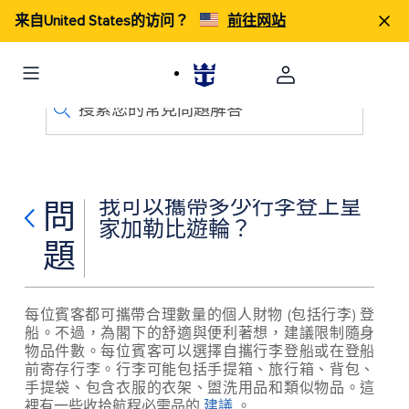
来自United States的访问？
前往网站
搜索您的常見問題解答
我可以攜帶多少行李登上皇
問
家加勒比遊輪？
題
每位賓客都可攜帶合理數量的個人財物 (包括行李) 登
船。不過，為閣下的舒適與便利著想，建議限制隨身
物品件數。每位賓客可以選擇自攜行李登船或在登船
前寄存行李。行李可能包括手提箱、旅行箱、背包、
手提袋、包含衣服的衣架、盥洗用品和類似物品。這
裡有一些收拾航程必需品的
建議
。