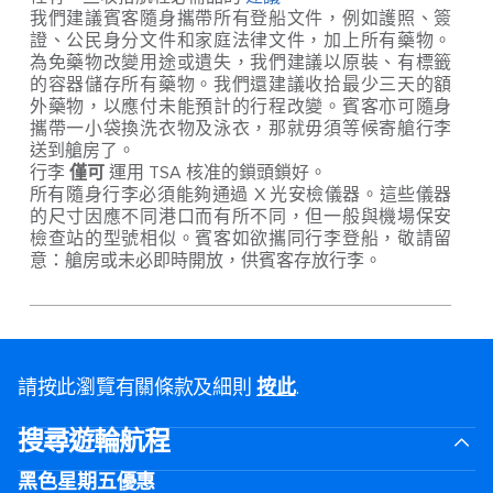
我們建議賓客隨身攜帶所有登船文件，例如護照、簽
證、公民身分文件和家庭法律文件，加上所有藥物。
為免藥物改變用途或遺失，我們建議以原裝、有標籤
的容器儲存所有藥物。我們還建議收拾最少三天的額
外藥物，以應付未能預計的行程改變。賓客亦可隨身
攜帶一小袋換洗衣物及泳衣，那就毋須等候寄艙行李
送到艙房了。
行李
僅可
運用 TSA 核准的鎖頭鎖好。
所有隨身行李必須能夠通過 X 光安檢儀器。這些儀器
的尺寸因應不同港口而有所不同，但一般與機場保安
檢查站的型號相似。賓客如欲攜同行李登船，敬請留
意：艙房或未必即時開放，供賓客存放行李。
請按此瀏覽有關條款及細則
按此
.
搜尋遊輪航程
黑色星期五優惠