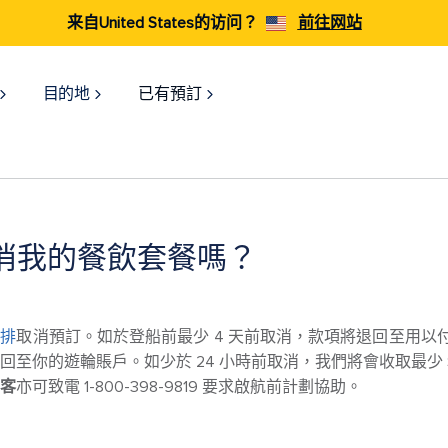
来自United States的访问？
前往网站
目的地
已有預訂
消我的餐飲套餐嗎？
安排
取消預訂。如於登船前最少 4 天前取消，款項將退回至用以付
至你的遊輪賬戶。如少於 24 小時前取消，我們將會收取最少 $10
客
亦可致電 1-800-398-9819 要求啟航前計劃協助。