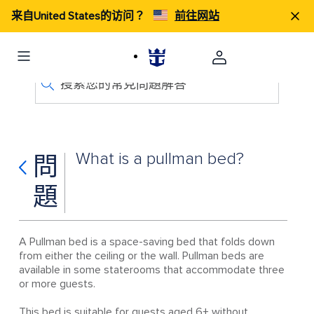
来自United States的访问？
前往网站
搜索您的常見問題解答
What is a pullman bed?
問
題
A Pullman bed is a space-saving bed that folds down
from either the ceiling or the wall. Pullman beds are
available in some staterooms that accommodate three
or more guests.
This bed is suitable for guests aged 6+ without