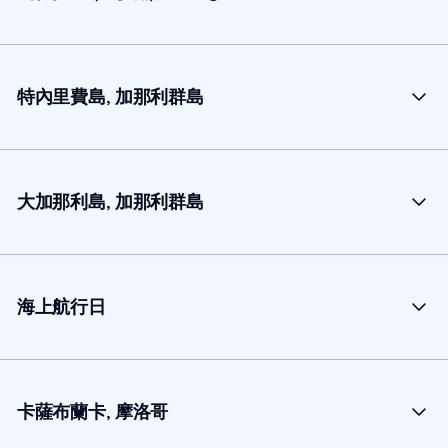
特內里費島, 加那利群島
大加那利島, 加那利群島
海上航行日
卡薩布蘭卡, 摩洛哥