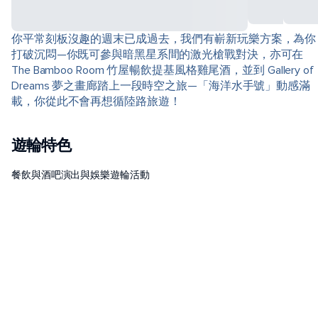
你平常刻板沒趣的週末已成過去，我們有嶄新玩樂方案，為你
打破沉悶—你既可參與暗黑星系間的激光槍戰對決，亦可在
The Bamboo Room 竹屋暢飲提基風格雞尾酒，並到 Gallery of
Dreams 夢之畫廊踏上一段時空之旅—「海洋水手號」動感滿
載，你從此不會再想循陸路旅遊！
遊輪特色
餐飲與酒吧
演出與娛樂
遊輪活動