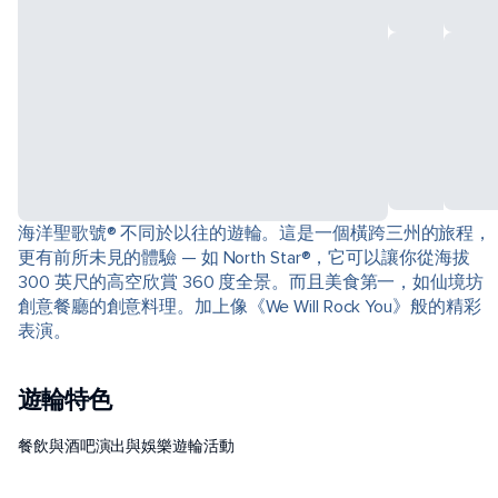
海洋聖歌號® 不同於以往的遊輪。這是一個橫跨三州的旅程，
更有前所未見的體驗 — 如 North Star®，它可以讓你從海拔
300 英尺的高空欣賞 360 度全景。而且美食第一，如仙境坊
創意餐廳的創意料理。加上像《We Will Rock You》般的精彩
表演。
遊輪特色
餐飲與酒吧
演出與娛樂
遊輪活動