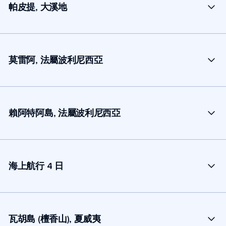
帕皮提, 大溪地
莫雷阿, 法屬波利尼西亞
賴阿特阿島, 法屬波利尼西亞
海上航行 4 日
瓦胡島 (檀香山), 夏威夷