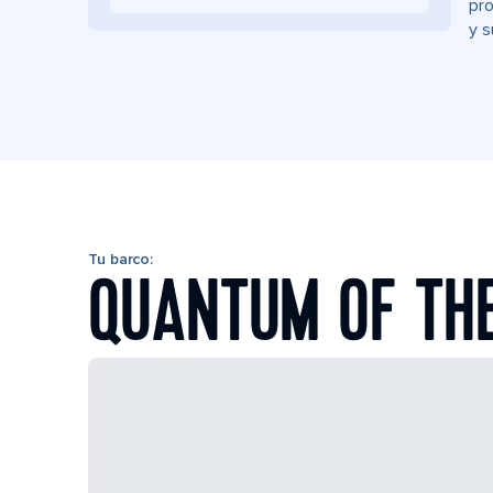
pro
y s
Tu barco:
QUANTUM OF TH