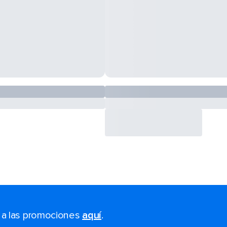
s a las promociones
aquí
.