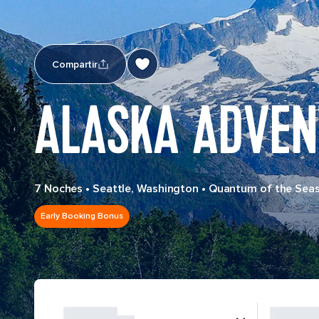
Compartir
ALASKA ADVEN
7 Noches
•
Seattle, Washington
•
Quantum of the Sea
Early Booking Bonus