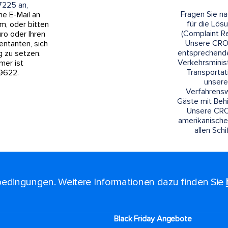
7225 an,
Fragen Sie n
ne E-Mail an
für die Lö
m, oder bitten
(Complaint Re
üro oder Ihren
Unsere CRO
entanten, sich
entsprechende
g zu setzen.
Verkehrsminis
er ist
Transporta
9622.
unsere
Verfahrensw
Gäste mit Beh
Unsere CROs
amerikanische
allen Sch
edingungen. Weitere Informationen dazu finden Sie
Black Friday Angebote