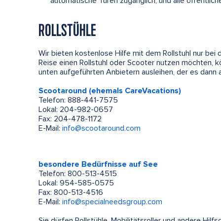
automatische Türen zugänglich, und alle öffentlic
ROLLSTÜHLE
Wir bieten kostenlose Hilfe mit dem Rollstuhl nur bei
Reise einen Rollstuhl oder Scooter nutzen möchten, k
unten aufgeführten Anbietern ausleihen, der es dann an
Scootaround (ehemals CareVacations)
Telefon: 888-441-7575
Lokal: 204-982-0657
Fax: 204-478-1172
E-Mail:
info@scootaround.com
besondere Bedürfnisse auf See
Telefon: 800-513-4515
Lokal: 954-585-0575
Fax: 800-513-4516
E-Mail:
info@specialneedsgroup.com
Sie dürfen Rollstühle, Mobilitätsroller und andere Hil