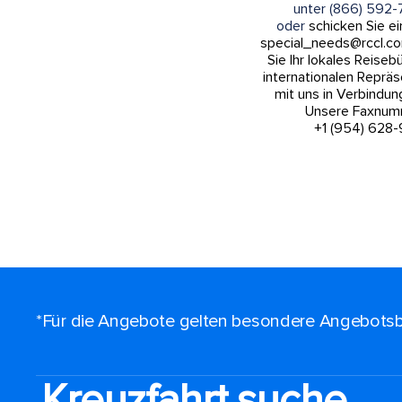
unter (866) 592-
oder
schicken Sie ei
special_needs@rccl.co
Sie Ihr lokales Reiseb
internationalen Repräs
mit uns in Verbindun
Unsere Faxnumm
+1 (954) 628-
*Für die Angebote gelten besondere Angebotsb
Kreuzfahrt suche