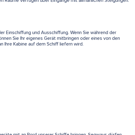
hen Räume verfügen über Eingänge mit allmählichen Steigungen.
 der Einschiffung und Ausschiffung. Wenn Sie während der
önnen Sie Ihr eigenes Gerät mitbringen oder eines von den
 Ihre Kabine auf dem Schiff liefern wird.
fsgeräte mit an Bord unserer Schiffe bringen. Segways dürfen