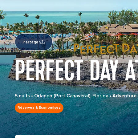
Partager
PERFECT DAY A
5 nuits
•
Orlando (Port Canaveral), Florida
•
Adventure 
Réservez & Économisez