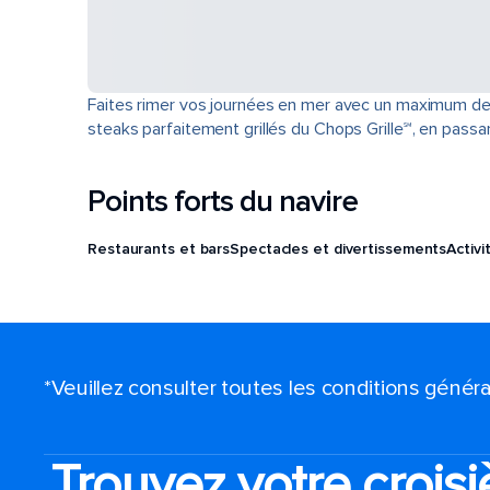
Faites rimer vos journées en mer avec un maximum de 
steaks parfaitement grillés du Chops Grille℠, en passan
Points forts du navire
Restaurants et bars
Spectacles et divertissements
Activi
*Veuillez consulter toutes les conditions génér
Trouvez votre croisi