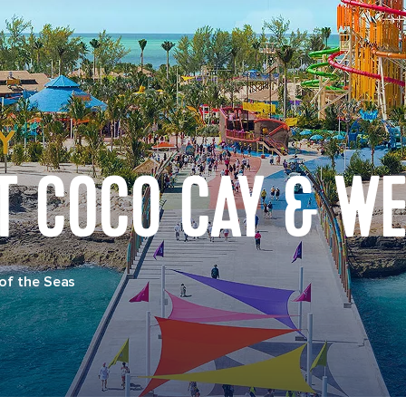
T COCO CAY & W
of the Seas