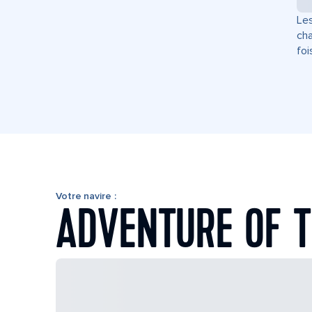
Les
cha
foi
Votre navire :
ADVENTURE OF T