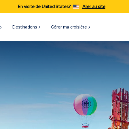
En visite de United States?
Aller au site
Destinations
Gérer ma croisière