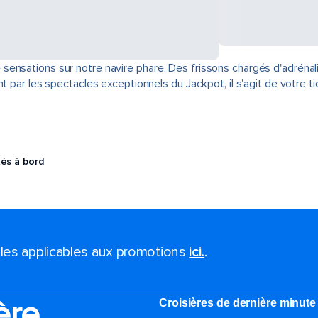
sensations sur notre navire phare. Des frissons chargés d'adrénal
t par les spectacles exceptionnels du Jackpot, il s'agit de votre ti
tés à bord
ales applicables aux promotions
ici.
.
ère
Croisières de dernière minute